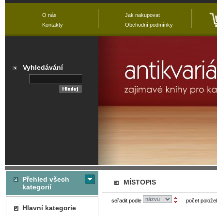
O nás
Jak nakupovat
Kontakty
Obchodní podmínky
Vyhledávání
Přehled všech
MÍSTOPIS
kategorií
seřadit podle
počet polože
Hlavní kategorie