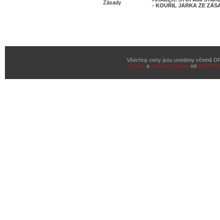
Zásady
- KOUŘIL JARKA ZE ZÁS
Všechny ceny jsou uvedeny včetně D
Eshopy
a
webové stránky
od
BINARG