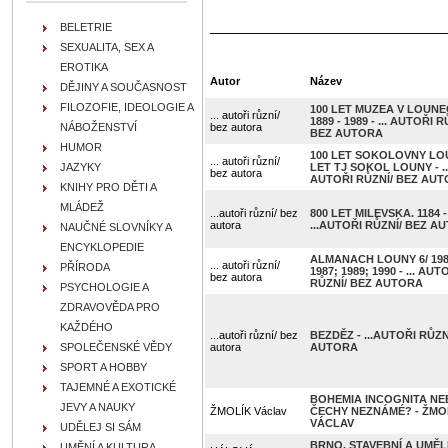
BELETRIE
SEXUALITA, SEX A
EROTIKA
Autor
Název
DĚJINY A SOUČASNOST
FILOZOFIE, IDEOLOGIE A
100 LET MUZEA V LOUNE
... autoři různí/
1889 - 1989 - ... AUTOŘI R
NÁBOŽENSTVÍ
bez autora
BEZ AUTORA
HUMOR
100 LET SOKOLOVNY LOU
... autoři různí/
JAZYKY
LET TJ SOKOL LOUNY - ..
bez autora
AUTOŘI RŮZNÍ/ BEZ AU
KNIHY PRO DĚTI A
MLÁDEŽ
...autoři různí/ bez
800 LET MILEVSKA. 1184 - 
autora
...AUTOŘI RŮZNÍ/ BEZ A
NAUČNÉ SLOVNÍKY A
ENCYKLOPEDIE
ALMANACH LOUNY 6/ 1983
... autoři různí/
PŘÍRODA
1987; 1989; 1990 - ... AUT
bez autora
RŮZNÍ/ BEZ AUTORA
PSYCHOLOGIE A
ZDRAVOVĚDA PRO
KAŽDÉHO
...autoři různí/ bez
BEZDĚZ - ...AUTOŘI RŮZN
SPOLEČENSKÉ VĚDY
autora
AUTORA
SPORT A HOBBY
TAJEMNÉ A EXOTICKÉ
BOHEMIA INCOGNITA NE
JEVY A NAUKY
ŽMOLÍK Václav
ČECHY NEZNÁMÉ? - ŽMO
VÁCLAV
UDĚLEJ SI SÁM
BRNO. STAVEBNÍ A UMĚ
UMĚNÍ A KULTURA