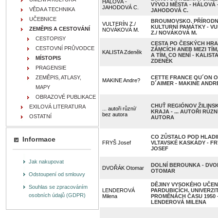
HÁLOVÁ -
VÝVOJ MĚSTA - HÁLOVÁ 
JAHODOVÁ C.
VĚDA A TECHNIKA
JAHODOVÁ C.
UČEBNICE
BROUMOVSKO. PŘÍRODN
VULTERÍN Z./
KULTURNÍ PAMÁTKY - VU
ZEMĚPIS A CESTOVÁNÍ
NOVÁKOVÁ M.
Z./ NOVÁKOVÁ M.
CESTOPISY
CESTA PO ČESKÝCH HRA
CESTOVNÍ PRŮVODCE
ZÁMCÍCH ANEB MEZI TÍM,
KALISTA Zdeněk
A TÍM, CO NENÍ - KALIST
MÍSTOPIS
ZDENĚK
PRAGENSIE
ZEMĚPIS, ATLASY,
CETTE FRANCE QU´ON O
MAKINE Andre?
D´AIMER - MAKINE ANDR
MAPY
OBRAZOVÉ PUBLIKACE
CHUŤ REGIÓNOV ŽILINS
EXILOVÁ LITERATURA
... autoři různí/
KRAJA - ... AUTOŘI RŮZN
bez autora
OSTATNÍ
AUTORA
CO ZŮSTALO POD HLADI
Informace
FRYŠ Josef
VLTAVSKÉ KASKÁDY - FR
JOSEF
Jak nakupovat
DOLNÍ BEROUNKA - DV
DVOŘÁK Otomar
OTOMAR
Odstoupení od smlouvy
DĚJINY VYSOKÉHO UČENÍ
Souhlas se zpracováním
LENDEROVÁ
PARDUBICÍCH. UNIVERZIT
osobních údajů (GDPR)
Milena
PROMĚNÁCH ČASU 1950 - 
LENDEROVÁ MILENA