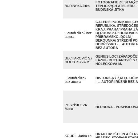
FOTOGRAFIE ZE STARÝ
BUDINSKÁ Jitka
TEPLICKÝCH ATELIÉRŮ -
BUDINSKÁ JITKA
GALERIE PODNIKÁNÍ .ČE
REPUBLIKA. STŘEDOČE
KRAJ. PRAHA/ PRAHA ZÁ
...autoři různí/ bez
BEROUNSKO/ HOŘOVICK
autora
PŘÍBRAMSKO. DOLNÍ
BEROUNKA/ STŘEDNÍ POV
DOBŘÍŠSKO - ...AUTOŘI 
BEZ AUTORA
GENIUS LOCI ZÁPADOČ
BUCHAROVIČ S./
LÁZNÍ - BUCHAROVIČ S./
HOLEČKOVÁ M.
HOLEČKOVÁ M.
... autoři různí/
HISTORICKÝ ŽATEC OČIM
bez autora
- ... AUTOŘI RŮZNÍ/ BEZ
POSPÍŠILOVÁ
HLUBOKÁ - POSPÍŠILOVÁ
Marie
HRAD HASIŠTEJN A ČER
KOUŘIL Jarka ze
HRÁDEK. STOPAMI STAR