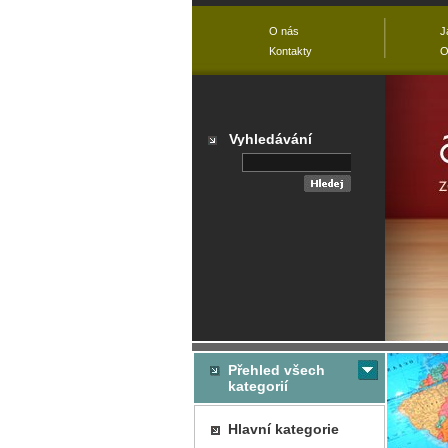
O nás
J
Kontakty
O
Vyhledávání
Přehled všech
kategorií
Hlavní kategorie