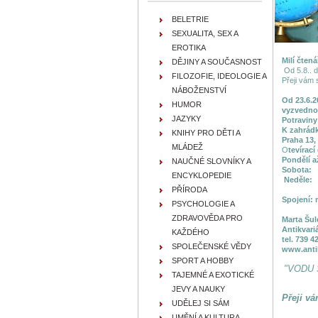
BELETRIE
SEXUALITA, SEX A
EROTIKA
Milí čtená
DĚJINY A SOUČASNOST
Od 5.8.. d
FILOZOFIE, IDEOLOGIE A
Přeji vám s
NÁBOŽENSTVÍ
Od 23.6.2
HUMOR
vyzvednou
JAZYKY
Potraviny
K zahrád
KNIHY PRO DĚTI A
Praha 13,
MLÁDEŽ
O
tevírací
Pondělí 
NAUČNÉ SLOVNÍKY A
Sobota
ENCYKLOPEDIE
Neděle
PŘÍRODA
Spojení: 
PSYCHOLOGIE A
ZDRAVOVĚDA PRO
Marta Šul
Antikvari
KAŽDÉHO
tel. 739 4
SPOLEČENSKÉ VĚDY
www.antik
SPORT A HOBBY
"VODU 
TAJEMNÉ A EXOTICKÉ
JEVY A NAUKY
P
řeji v
UDĚLEJ SI SÁM
UMĚNÍ A KULTURA