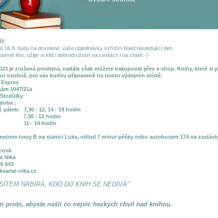
ři!
o 16.8. budu na dovolené, vaše objednávky vyřídím hned následující den.
lunné léto, užijte si klid i dobrodružství na cestách i na chatě:-)
023 je zrušená prodejna, nadále však můžete nakupovat přes e-shop. Knihy, které si p
t osobně, pro vás budou připravené na tomto výdejním místě:
 Expres
kám 1047/21a
 Stodůlky
 doba :
až pátek:
7,30 - 12, 14 - 19 hodin
: 7,30 - 12 hodin
: 11 - 14 hodin
metrem trasy B na stanici Luka, odtud 7 minut pěšky nebo autobusem 174 na zastávk
cová
át Nika
26 643
variat-nika.cz
SÍTEM NABÍRÁ, KDO DO KNIH SE NEDÍVÁ"
ám proto, abyste našli co nejvíc hezkých chvil nad knihou.