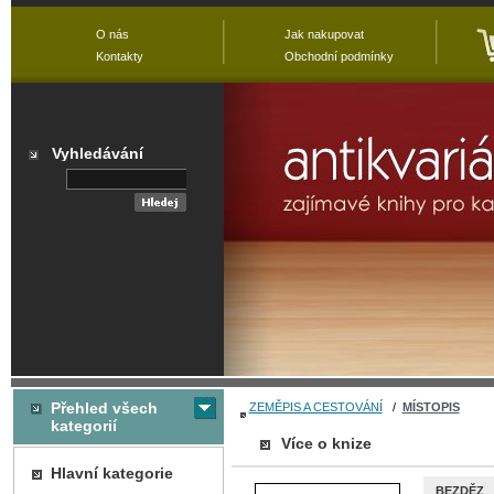
O nás
Jak nakupovat
Kontakty
Obchodní podmínky
Vyhledávání
Přehled všech
ZEMĚPIS A CESTOVÁNÍ
/
MÍSTOPIS
kategorií
Více o knize
Hlavní kategorie
BEZDĚZ