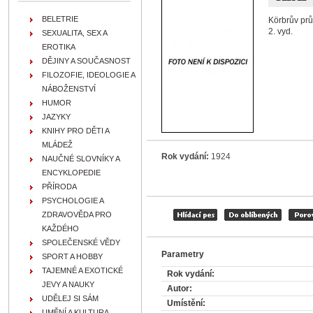
BELETRIE
Körbrův prů
2. vyd.
SEXUALITA, SEX A
EROTIKA
DĚJINY A SOUČASNOST
FILOZOFIE, IDEOLOGIE A
NÁBOŽENSTVÍ
HUMOR
JAZYKY
KNIHY PRO DĚTI A
MLÁDEŽ
Rok vydání:
1924
NAUČNÉ SLOVNÍKY A
ENCYKLOPEDIE
PŘÍRODA
PSYCHOLOGIE A
ZDRAVOVĚDA PRO
KAŽDÉHO
SPOLEČENSKÉ VĚDY
Parametry
SPORT A HOBBY
TAJEMNÉ A EXOTICKÉ
Rok vydání:
JEVY A NAUKY
Autor:
UDĚLEJ SI SÁM
Umístění:
UMĚNÍ A KULTURA