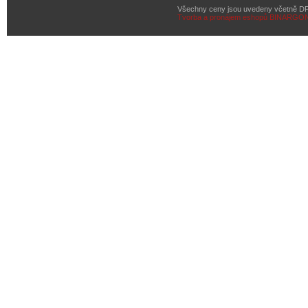
Všechny ceny jsou uvedeny včetně D
Tvorba a pronájem eshopů
BINARGON