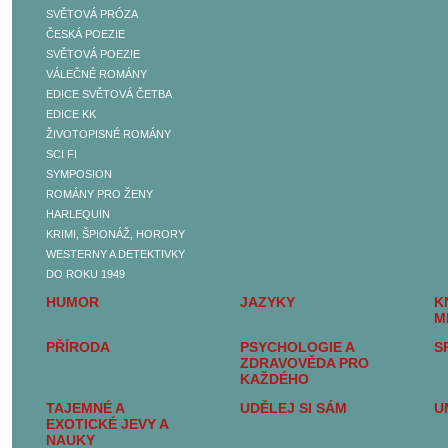
SVĚTOVÁ PRÓZA
BELETRIE
ČESKÁ POEZIE
ČESKÁ PRÓZA
SVĚTOVÁ POEZIE
SVĚTOVÁ PRÓZA
VÁLEČNÉ ROMÁNY
ČESKÁ POEZIE
EDICE SVĚTOVÁ ČETBA
SVĚTOVÁ POEZIE
EDICE KK
VÁLEČNÉ ROMÁNY
ŽIVOTOPISNÉ ROMÁNY
EDICE SVĚTOVÁ
SCI FI
ČETBA
SYMPOSION
EDICE KK
ROMÁNY PRO ŽENY
ŽIVOTOPISNÉ ROMÁNY
HARLEQUIN
SCI FI
KRIMI, ŠPIONÁŽ, HORORY
SYMPOSION
WESTERNY A DETEKTIVKY
ROMÁNY PRO ŽENY
DO ROKU 1949
HARLEQUIN
HUMOR
JAZYKY
K
KRIMI, ŠPIONÁŽ,
M
HORORY
PŘÍRODA
PSYCHOLOGIE A
S
WESTERNY A
ZDRAVOVĚDA PRO
DETEKTIVKY DO ROKU
KAŽDÉHO
1949
TAJEMNÉ A
UDĚLEJ SI SÁM
U
SEXUALITA, SEX A
EXOTICKÉ JEVY A
EROTIKA
NAUKY
DĚJINY A SOUČASNOST