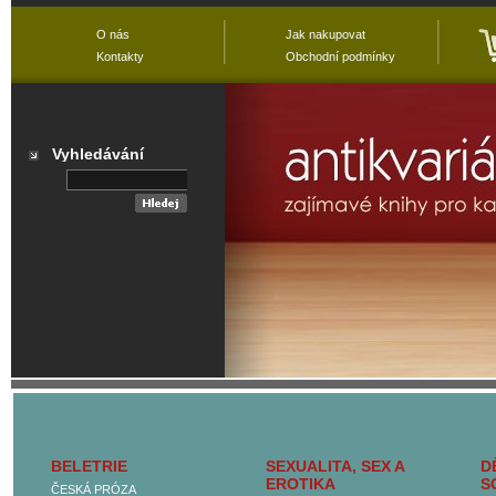
O nás
Jak nakupovat
Kontakty
Obchodní podmínky
Vyhledávání
Přehled všech
kategorií
BELETRIE
SEXUALITA, SEX A
D
Hlavní kategorie
EROTIKA
S
ČESKÁ PRÓZA