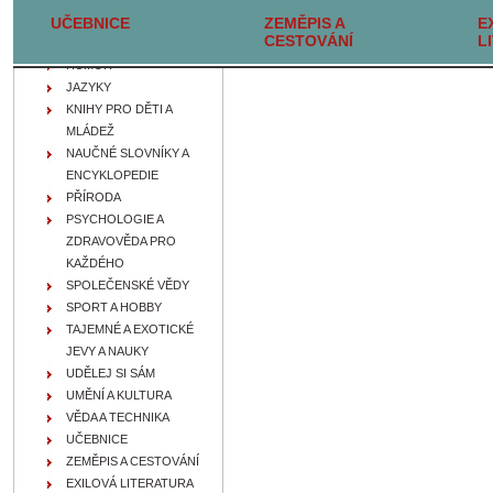
UČEBNICE
FILOZOFIE, IDEOLOGIE A
ZEMĚPIS A
E
CESTOVÁNÍ
L
NÁBOŽENSTVÍ
HUMOR
JAZYKY
KNIHY PRO DĚTI A
MLÁDEŽ
NAUČNÉ SLOVNÍKY A
ENCYKLOPEDIE
PŘÍRODA
PSYCHOLOGIE A
ZDRAVOVĚDA PRO
KAŽDÉHO
SPOLEČENSKÉ VĚDY
SPORT A HOBBY
TAJEMNÉ A EXOTICKÉ
JEVY A NAUKY
UDĚLEJ SI SÁM
UMĚNÍ A KULTURA
VĚDA A TECHNIKA
UČEBNICE
ZEMĚPIS A CESTOVÁNÍ
EXILOVÁ LITERATURA