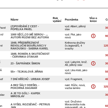
Rok
Více o
Název
Poznámka
C
vydání
knize
(Z)POVÍDÁNÍ Z CEST -
vyd. Albert, pěkný
avel
30
POPELKA PAVEL
stav
zní/
1000 VĚCÍ, CO MĚ SEROU - ...
vyd. Plot, jako
90
AUTOŘI RŮZNÍ/ BEZ AUTORA
nová
1848. PŘEDBŘEZNOVÍ
Knihovna družiny
el
REVOLUČNÍ BOUŘLIVÁCI V
čs.legionářů, 4
120
RAKOUSKU - SABINA KAREL
svazky
1848. ROMÁN A SKUTEČNOST
30
- ČERVINKA OTAKAR
K
vyd. Labyrint, brož.
23 - ŠAFRÁNEK ŠIMON
30
A6, pěkný stav
Á
vyd. Lika klub, jako
55+ - TEJKALOVÁ JIŘINA
50
nová
ef
7 DNÍ HŘÍCHŮ - URBAN JOSEF
vyd. Fragment,
40
A BEZ ŠÁLY ODEŠEL -
nakl. Růže, nová,
325
POKORNÁ DAGMAR
vazba lamino
A JE TO GÓL! - KAPEK
slav
30
MIROSLAV
vyd. Družstvo
A VYŠEL ROZSÉVAČ - PETRUS
Moravského kola
an
60
JAN
spisovatelů, ob. a