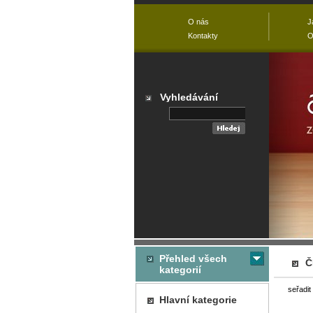
O nás
J
Kontakty
O
Vyhledávání
Přehled všech
Č
kategorií
seřadit
Hlavní kategorie