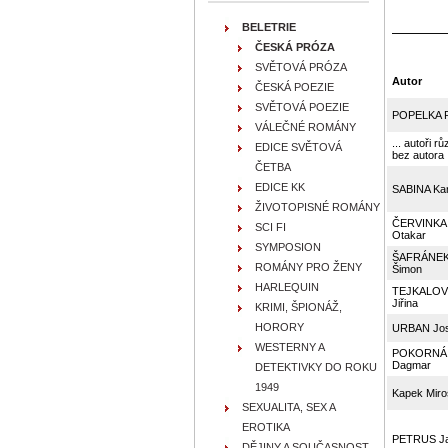
BELETRIE
ČESKÁ PRÓZA
SVĚTOVÁ PRÓZA
Autor
ČESKÁ POEZIE
SVĚTOVÁ POEZIE
POPELKA P
VÁLEČNÉ ROMÁNY
... autoři rů
EDICE SVĚTOVÁ
bez autora
ČETBA
EDICE KK
SABINA Kar
ŽIVOTOPISNÉ ROMÁNY
ČERVINKA
SCI FI
Otakar
SYMPOSION
ŠAFRÁNE
ROMÁNY PRO ŽENY
Šimon
HARLEQUIN
TEJKALOV
Jiřina
KRIMI, ŠPIONÁŽ,
HORORY
URBAN Jos
WESTERNY A
POKORNÁ
Dagmar
DETEKTIVKY DO ROKU
1949
Kapek Miro
SEXUALITA, SEX A
EROTIKA
PETRUS J
DĚJINY A SOUČASNOST