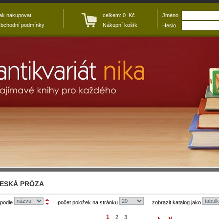
ak nakupovat
celkem: 0 Kč
Jméno
bchodní podmínky
Nákupní košík
Heslo
ESKÁ PRÓZA
 podle
počet položek na stránku
zobrazit katalog jako
1
2
3