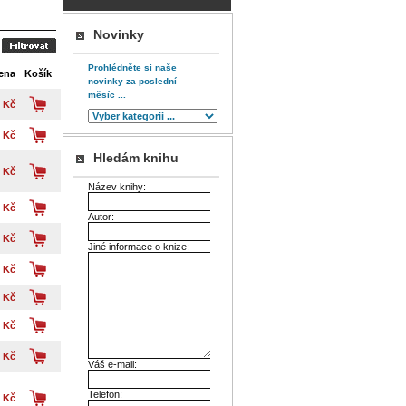
Novinky
Prohlédněte si naše
ena
Košík
novinky za poslední
měsíc ...
 Kč
 Kč
Hledám knihu
 Kč
Název knihy:
 Kč
Autor:
 Kč
Jiné informace o knize:
 Kč
 Kč
 Kč
 Kč
Váš e-mail:
Telefon:
 Kč