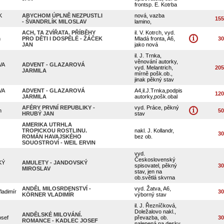
frontsp. E. Kotrba
K
ABYCHOM ÚPLNĚ NEZPUSTLI
nová, vazba
155
- ŠVANDRLÍK MILOSLAV
lamino,
ACH, TA ZVÍŘATA. PŘÍBĚHY
il. V. Kotrch, vyd.
n
PRO DĚTI I DOSPĚLÉ - ŽÁČEK
Mladá fronta, A6,
30
OK
JAN
jako nová
il. J. Trnka,
věnování autorky,
VA
ADVENT - GLAZAROVÁ
vyd. Melantrich,
205
JARMILA
mírně pošk.ob.,
jinak pěkný stav
VA
ADVENT - GLAZAROVÁ
A4,il.J.Trnka,podpis
120
JARMILA
autorky,pošk.obal
AFÉRY PRVNÍ REPUBLIKY -
vyd. Práce, pěkný
n
50
HRUBÝ JAN
stav
AMERIKA UTRHLA
TROPICKOU ROSTLINU.
nakl. J. Kollandr,
30
ROMÁN HAVAJSKÉHO
bez ob.
SOUOSTROVÍ - WEIL ERVIN
vyd.
Československý
KÝ
AMULETY - JANDOVSKÝ
spisovatel, pěkný
30
MIROSLAV
stav, jen na
ob.světlá skvrna
ANDĚL MILOSRDENSTVÍ -
vyd. Žatva, A6,
adimír
30
KÖRNER VLADIMÍR
výborný stav
il. J. Řezníčková,
Doležalovo nakl.,
ANDĚLSKÉ MILOVÁNÍ.
sef
převazba, ob.
30
ROMANCE - KADLEC JOSEF
nalepená na desky,