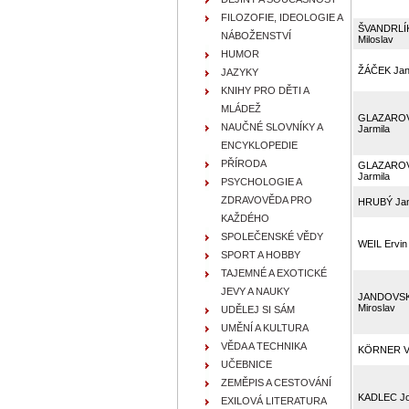
FILOZOFIE, IDEOLOGIE A
ŠVANDRLÍ
NÁBOŽENSTVÍ
Miloslav
HUMOR
ŽÁČEK Ja
JAZYKY
KNIHY PRO DĚTI A
MLÁDEŽ
GLAZARO
NAUČNÉ SLOVNÍKY A
Jarmila
ENCYKLOPEDIE
PŘÍRODA
GLAZARO
Jarmila
PSYCHOLOGIE A
ZDRAVOVĚDA PRO
HRUBÝ Ja
KAŽDÉHO
SPOLEČENSKÉ VĚDY
WEIL Ervin
SPORT A HOBBY
TAJEMNÉ A EXOTICKÉ
JEVY A NAUKY
JANDOVS
Miroslav
UDĚLEJ SI SÁM
UMĚNÍ A KULTURA
VĚDA A TECHNIKA
KÖRNER Vl
UČEBNICE
ZEMĚPIS A CESTOVÁNÍ
KADLEC Jo
EXILOVÁ LITERATURA