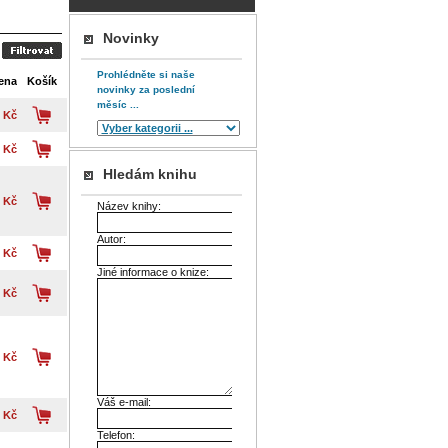
Novinky
Prohlédněte si naše
ena
Košík
novinky za poslední
měsíc ...
 Kč
 Kč
Hledám knihu
 Kč
Název knihy:
Autor:
 Kč
Jiné informace o knize:
 Kč
 Kč
Váš e-mail:
 Kč
Telefon: