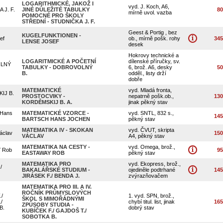
LOGARITHMICKÉ, JAKOŽ I
vyd. J. Koch, A6,
 J. F.
JINÉ DŮLEŽITÉ TABULKY
80
mírně uvol. vazba
POMOCNÉ PRO ŠKOLY
STŘEDNÍ - STUDNIČKA J. F.
Geest & Portig , bez
KUGELFUNKTIONEN -
ef
ob., mírně pošk. rohy
345
LENSE JOSEF
OK
desek
Hokrovy technické a
LOGARITMICKÉ A POČETNÍ
dílenské příručky, sv.
LNÝ
TABULKY - DOBROVOLNÝ
6, brož. A6, desky
50
B.
odděl., listy drží
dobře
MATEMATICKÉ
vyd. Mladá fronta,
IJ B.
PROSTOCVIKY -
nepatrně pošk.ob.,
130
KORDĚMSKIJ B. A.
jinak pěkný stav
Hans
MATEMATICKÉ VZORCE -
vyd. SNTL, 832 s.,
145
BARTSCH HANS JOCHEN
pěkný stav
MATEMATIKA IV - SKOKAN
vyd. ČVUT, skripta
clav
150
VÁCLAV
A4, pěkný stav
MATEMATIKA NA CESTY -
vyd. Omega, brož.,
 Rob
95
EASTAWAY ROB
pěkný stav
MATEMATIKA PRO
vyd. Ekopress, brož.,
/
BAKALÁŘSKÉ STUDIUM -
ojediněle podtrhané
145
JIRÁSEK F./ BENDA J.
zvýrazňovačem
MATEMATIKA PRO III. A IV.
ROČNÍK PRŮMYSLOVÝCH
/
1. vyd. SPN, brož.,
ŠKOL S MIMOŘÁDNÝMI
/
chybí titul. list, jinak
165
ZPŮSOBY STUDIA -
B.
dobrý stav
KUBÍČEK F./ GAJDOŠ T./
SOBOTKA B.