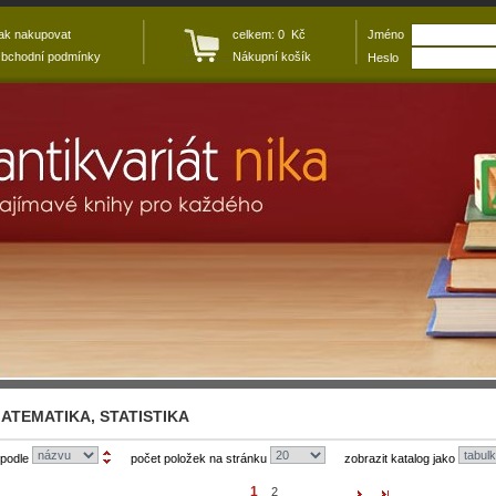
ak nakupovat
celkem: 0 Kč
Jméno
bchodní podmínky
Nákupní košík
Heslo
ATEMATIKA, STATISTIKA
 podle
počet položek na stránku
zobrazit katalog jako
1
2