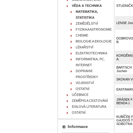
VĚDA A TECHNIKA
STUDNIČKA
MATEMATIKA,
STATISTIKA
LENSE Jos
ZEMĚDĚLSTVÍ
FYZIKA A ASTRONOMIE
CHEMIE
DOBROVO
BIOLOGIE A EKOLOGIE
B.
LÉKAŘSTVÍ
ELEKTROTECHNIKA
KORDĚMSK
INFORMATIKA, PC,
A.
INTERNET
BARTSCH 
DOPRAVNÍ
Jochen
PROSTŘEDKY
SKOKAN Vá
VOJENSTVÍ
OSTATNÍ
EASTAWAY
UČEBNICE
JIRÁSEK F.
ZEMĚPIS A CESTOVÁNÍ
BENDA J.
EXILOVÁ LITERATURA
OSTATNÍ
KUBÍČEK F.
GAJDOŠ T.
SOBOTKA 
Informace