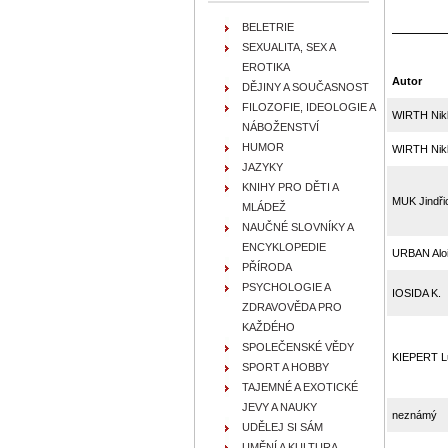
BELETRIE
SEXUALITA, SEX A
EROTIKA
Autor
DĚJINY A SOUČASNOST
FILOZOFIE, IDEOLOGIE A
WIRTH Nik
NÁBOŽENSTVÍ
HUMOR
WIRTH Nik
JAZYKY
KNIHY PRO DĚTI A
MUK Jindři
MLÁDEŽ
NAUČNÉ SLOVNÍKY A
ENCYKLOPEDIE
URBAN Alo
PŘÍRODA
PSYCHOLOGIE A
IOSIDA K.
ZDRAVOVĚDA PRO
KAŽDÉHO
SPOLEČENSKÉ VĚDY
KIEPERT L
SPORT A HOBBY
TAJEMNÉ A EXOTICKÉ
JEVY A NAUKY
neznámý
UDĚLEJ SI SÁM
UMĚNÍ A KULTURA