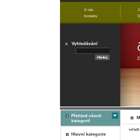
O nás
J
Kontakty
O
Vyhledávání
Přehled všech
M
kategorií
seřadit
Hlavní kategorie