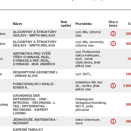
Rok
Více o
Název
Poznámka
C
vydání
knize
ALGORITMY A ŠTRUKTÚRY
vyd. Alfa, výborný
laus
320
ÚDAJOV - WIRTH NIKLAUS
stav
ALGORITMY A ŠTRUKTÚRY
vyd. Alfa, slovensky,
laus
365
ÚDAJOV - WIRTH NIKLAUS
výborný stav
vyd. Profesorské
ARITMETIKA PRO VYŠŠÍ
nakl.a knihkupec.,
TŘÍDY GYMNASIÍ, REÁL.
ch
brož., mírně
70
GYMNASIÍ A REF. REÁL.
ušpin.desky, jinak
GYMNASIÍ - MUK JINDŘICH
pěkný stav
DESKRIPTIVNÍ GEOMETRIE I.
is
vyd. SNTL,
190
- URBAN ALOIS
izdatelstvo Mir, bez
FUNKCIONALNYJ ANALIZ -
ob., razítko, jinak
3 800
IOSIDA K.
pěkný stav
GRUNDRISS DER
DIFFERENTIAL - UND -
Helwingsehe
INTEGRAL - RECHNUNG. 1.
Verlagsbuchhandlung,
udwig
285
TEIL: DIFFERENTIAL -
863 S., pošk.
RECHNUNG - KIEPERT
převazba
LUDWIG
JEDNODUŠE. MATEMATIKA -
edice Universum,
285
NEZNÁMÝ
nová
KAPESNÍ TABULKY