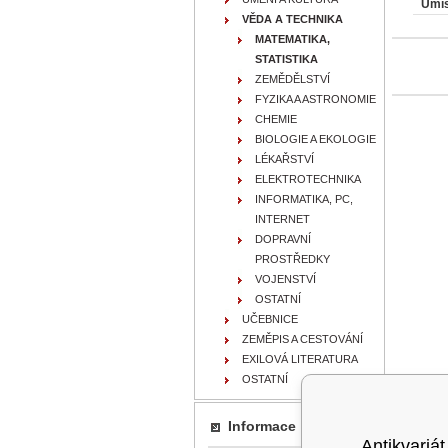
Umís
VĚDA A TECHNIKA
MATEMATIKA,
STATISTIKA
ZEMĚDĚLSTVÍ
FYZIKA A ASTRONOMIE
CHEMIE
BIOLOGIE A EKOLOGIE
LÉKAŘSTVÍ
ELEKTROTECHNIKA
INFORMATIKA, PC,
INTERNET
DOPRAVNÍ
PROSTŘEDKY
VOJENSTVÍ
OSTATNÍ
UČEBNICE
ZEMĚPIS A CESTOVÁNÍ
EXILOVÁ LITERATURA
OSTATNÍ
Informace
Antikvariát