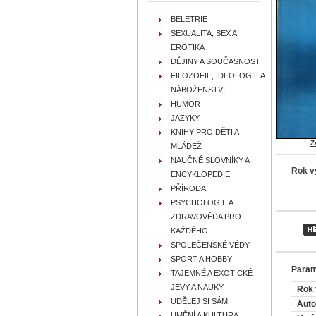
BELETRIE
SEXUALITA, SEX A
EROTIKA
DĚJINY A SOUČASNOST
FILOZOFIE, IDEOLOGIE A
NÁBOŽENSTVÍ
HUMOR
JAZYKY
KNIHY PRO DĚTI A
Z
MLÁDEŽ
NAUČNÉ SLOVNÍKY A
Rok v
ENCYKLOPEDIE
PŘÍRODA
PSYCHOLOGIE A
ZDRAVOVĚDA PRO
KAŽDÉHO
SPOLEČENSKÉ VĚDY
SPORT A HOBBY
Param
TAJEMNÉ A EXOTICKÉ
JEVY A NAUKY
Rok 
UDĚLEJ SI SÁM
Auto
UMĚNÍ A KULTURA