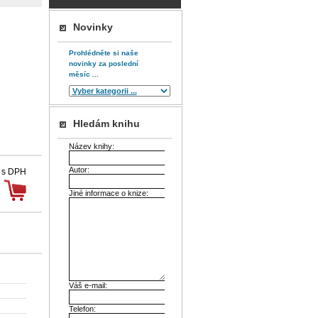
Novinky
Prohlédněte si naše
novinky za poslední
měsíc ...
Hledám knihu
Název knihy:
Autor:
 s DPH
Jiné informace o knize:
Váš e-mail:
Telefon: