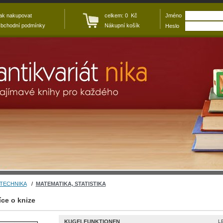
ak nakupovat
celkem: 0 Kč
Jméno
bchodní podmínky
Nákupní košík
Heslo
 TECHNIKA
/
MATEMATIKA, STATISTIKA
íce o knize
KUGELFUNKTIONEN
L