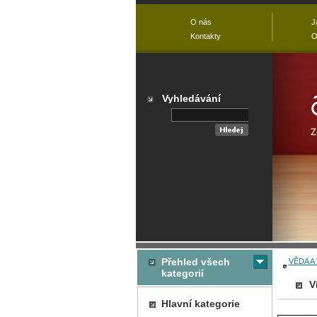
O nás
J
Kontakty
O
Vyhledávání
Přehled všech
VĚDA A
kategorií
V
Hlavní kategorie