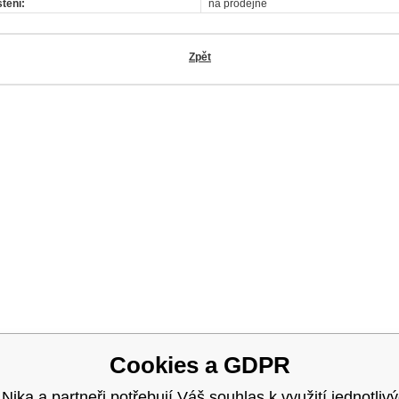
tění:
na prodejně
Zpět
OK
Cookies a GDPR
 Nika a partneři potřebují Váš souhlas k využití jednotliv