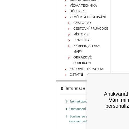
VĚDA A TECHNIKA
UČEBNICE
ZEMĚPIS A CESTOVÁNÍ
CESTOPISY
CESTOVNÍ PRŮVODCE
MÍSTOPIS
PRAGENSIE
ZEMĚPIS, ATLASY,
MAPY
OBRAZOVÉ
PUBLIKACE
EXILOVÁ LITERATURA
OSTATNÍ
Informace
Antikvariát
Vám mimo
Jak nakupovat
personaliz
Odstoupení od smlouvy
Souhlas se zpracováním
osobních údajů (GDPR)