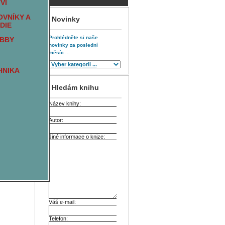
VÍ
VNÍKY A
Novinky
DIE
Prohlédněte si naše
OBBY
novinky za poslední
měsíc ...
HNIKA
Hledám knihu
Název knihy:
Autor:
Jiné informace o knize:
Váš e-mail:
Telefon: