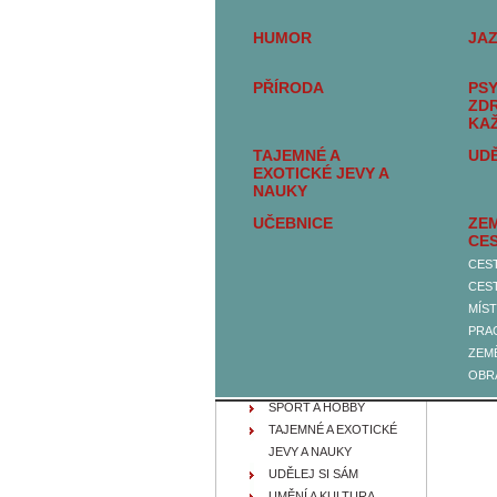
BELETRIE
HUMOR
JA
SEXUALITA, SEX A
EROTIKA
PŘÍRODA
PSY
DĚJINY A SOUČASNOST
ZD
FILOZOFIE, IDEOLOGIE A
KA
NÁBOŽENSTVÍ
TAJEMNÉ A
UDĚ
HUMOR
EXOTICKÉ JEVY A
JAZYKY
NAUKY
KNIHY PRO DĚTI A
UČEBNICE
ZEM
MLÁDEŽ
CE
NAUČNÉ SLOVNÍKY A
CES
ENCYKLOPEDIE
CES
PŘÍRODA
MÍST
PSYCHOLOGIE A
PRA
ZDRAVOVĚDA PRO
ZEMĚ
KAŽDÉHO
OBR
SPOLEČENSKÉ VĚDY
SPORT A HOBBY
TAJEMNÉ A EXOTICKÉ
JEVY A NAUKY
UDĚLEJ SI SÁM
UMĚNÍ A KULTURA