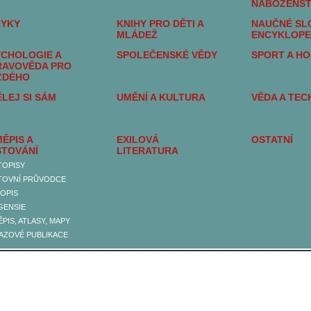
NÁBOŽENST
ZYKY
KNIHY PRO DĚTI A
NAUČNÉ SLO
MLÁDEŽ
ENCYKLOPE
CHOLOGIE A
SPOLEČENSKÉ VĚDY
SPORT A H
RAVOVĚDA PRO
ŽDÉHO
LEJ SI SÁM
UMĚNÍ A KULTURA
VĚDA A TEC
ĚPIS A
EXILOVÁ
OSTATNÍ
STOVÁNÍ
LITERATURA
TOPISY
TOVNÍ PRŮVODCE
OPIS
GENSIE
PIS, ATLASY, MAPY
AZOVÉ PUBLIKACE