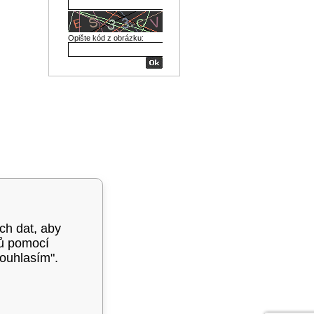
Opište kód z obrázku:
ých dat, aby
mů pomocí
souhlasím".