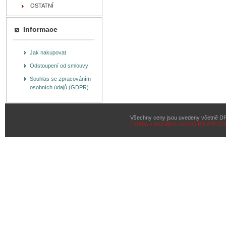
OSTATNÍ
Informace
Jak nakupovat
Odstoupení od smlouvy
Souhlas se zpracováním
osobních údajů (GDPR)
Všechny ceny jsou uvedeny včetně D
Tvorba a pronájem eshopů
BINARGON