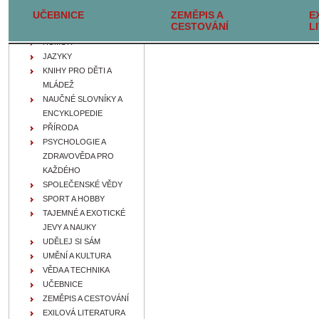
UČEBNICE
FILOZOFIE, IDEOLOGIE A
ZEMĚPIS A
E
CESTOVÁNÍ
L
NÁBOŽENSTVÍ
HUMOR
JAZYKY
KNIHY PRO DĚTI A
MLÁDEŽ
NAUČNÉ SLOVNÍKY A
ENCYKLOPEDIE
PŘÍRODA
PSYCHOLOGIE A
ZDRAVOVĚDA PRO
KAŽDÉHO
SPOLEČENSKÉ VĚDY
SPORT A HOBBY
TAJEMNÉ A EXOTICKÉ
JEVY A NAUKY
UDĚLEJ SI SÁM
UMĚNÍ A KULTURA
VĚDA A TECHNIKA
UČEBNICE
ZEMĚPIS A CESTOVÁNÍ
EXILOVÁ LITERATURA