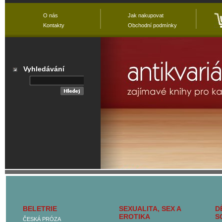
O nás
Jak nakupovat
Kontakty
Obchodní podmínky
Vyhledávání
Přehled všech
kategorií
BELETRIE
SEXUALITA, SEX A
D
Hlavní kategorie
EROTIKA
S
ČESKÁ PRÓZA