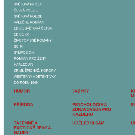
SVĚTOVÁ PRÓZA
BELETRIE
ČESKÁ POEZIE
ČESKÁ PRÓZA
SVĚTOVÁ POEZIE
SVĚTOVÁ PRÓZA
VÁLEČNÉ ROMÁNY
ČESKÁ POEZIE
EDICE SVĚTOVÁ ČETBA
SVĚTOVÁ POEZIE
EDICE KK
VÁLEČNÉ ROMÁNY
ŽIVOTOPISNÉ ROMÁNY
EDICE SVĚTOVÁ
SCI FI
ČETBA
SYMPOSION
EDICE KK
ROMÁNY PRO ŽENY
ŽIVOTOPISNÉ ROMÁNY
HARLEQUIN
SCI FI
KRIMI, ŠPIONÁŽ, HORORY
SYMPOSION
WESTERNY A DETEKTIVKY
ROMÁNY PRO ŽENY
DO ROKU 1949
HARLEQUIN
HUMOR
JAZYKY
K
KRIMI, ŠPIONÁŽ,
M
HORORY
PŘÍRODA
PSYCHOLOGIE A
S
WESTERNY A
ZDRAVOVĚDA PRO
DETEKTIVKY DO ROKU
KAŽDÉHO
1949
TAJEMNÉ A
UDĚLEJ SI SÁM
U
SEXUALITA, SEX A
EXOTICKÉ JEVY A
EROTIKA
NAUKY
DĚJINY A SOUČASNOST