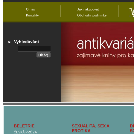
O nás
Jak nakupovat
Kontakty
Obchodní podmínky
Vyhledávání
Přehled všech
kategorií
BELETRIE
SEXUALITA, SEX A
D
Hlavní kategorie
EROTIKA
S
ČESKÁ PRÓZA