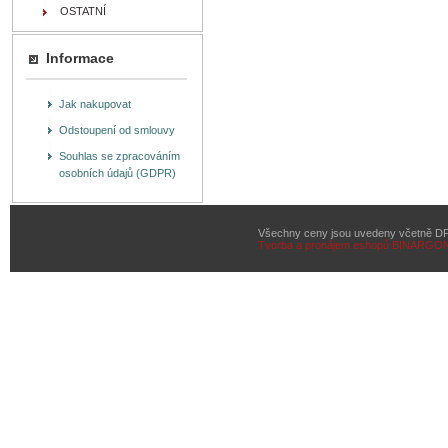
OSTATNÍ
Informace
Jak nakupovat
Odstoupení od smlouvy
Souhlas se zpracováním
osobních údajů (GDPR)
Všechny ceny jsou uvedeny včetně D
Tvorba a pronájem eshopů
BINARGON