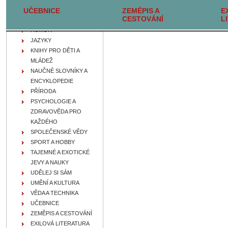
UČEBNICE
FILOZOFIE, IDEOLOGIE A
ZEMĚPIS A
E
CESTOVÁNÍ
L
NÁBOŽENSTVÍ
HUMOR
JAZYKY
KNIHY PRO DĚTI A
MLÁDEŽ
NAUČNÉ SLOVNÍKY A
ENCYKLOPEDIE
PŘÍRODA
PSYCHOLOGIE A
ZDRAVOVĚDA PRO
KAŽDÉHO
SPOLEČENSKÉ VĚDY
SPORT A HOBBY
TAJEMNÉ A EXOTICKÉ
JEVY A NAUKY
UDĚLEJ SI SÁM
UMĚNÍ A KULTURA
VĚDA A TECHNIKA
UČEBNICE
ZEMĚPIS A CESTOVÁNÍ
EXILOVÁ LITERATURA