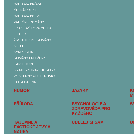
SVĚTOVÁ PRÓZA
BELETRIE
ČESKÁ POEZIE
ČESKÁ PRÓZA
SVĚTOVÁ POEZIE
SVĚTOVÁ PRÓZA
VÁLEČNÉ ROMÁNY
ČESKÁ POEZIE
EDICE SVĚTOVÁ ČETBA
SVĚTOVÁ POEZIE
EDICE KK
VÁLEČNÉ ROMÁNY
ŽIVOTOPISNÉ ROMÁNY
EDICE SVĚTOVÁ
SCI FI
ČETBA
SYMPOSION
EDICE KK
ROMÁNY PRO ŽENY
ŽIVOTOPISNÉ ROMÁNY
HARLEQUIN
SCI FI
KRIMI, ŠPIONÁŽ, HORORY
SYMPOSION
WESTERNY A DETEKTIVKY
ROMÁNY PRO ŽENY
DO ROKU 1949
HARLEQUIN
HUMOR
JAZYKY
K
KRIMI, ŠPIONÁŽ,
M
HORORY
PŘÍRODA
PSYCHOLOGIE A
S
WESTERNY A
ZDRAVOVĚDA PRO
DETEKTIVKY DO ROKU
KAŽDÉHO
1949
TAJEMNÉ A
UDĚLEJ SI SÁM
U
SEXUALITA, SEX A
EXOTICKÉ JEVY A
EROTIKA
NAUKY
DĚJINY A SOUČASNOST