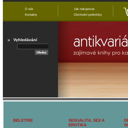
O nás
Jak nakupovat
Kontakty
Obchodní podmínky
Vyhledávání
Přehled všech
kategorií
BELETRIE
SEXUALITA, SEX A
D
Hlavní kategorie
EROTIKA
S