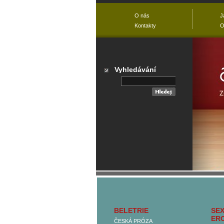
O nás
J
Kontakty
O
Vyhledávání
Přehled všech
kategorií
BELETRIE
SEX
Hlavní kategorie
ER
ČESKÁ PRÓZA