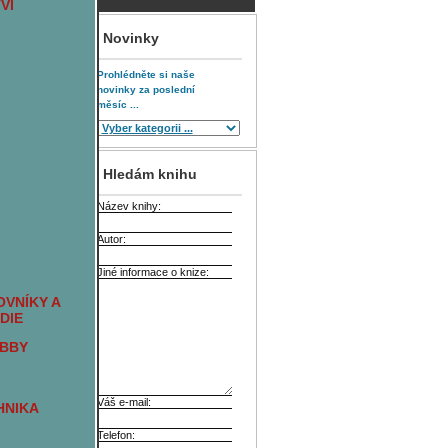
VÍ
Novinky
Prohlédněte si naše
novinky za poslední
měsíc ...
Hledám knihu
Název knihy:
Autor:
Jiné informace o knize:
VNÍKY A
DIE
OBBY
Váš e-mail:
HNIKA
Telefon: