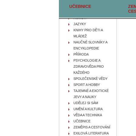
UČEBNICE
FILOZOFIE, IDEOLOGIE A
ZEM
CE
NÁBOŽENSTVÍ
HUMOR
JAZYKY
KNIHY PRO DĚTI A
MLÁDEŽ
NAUČNÉ SLOVNÍKY A
ENCYKLOPEDIE
PŘÍRODA
PSYCHOLOGIE A
ZDRAVOVĚDA PRO
KAŽDÉHO
SPOLEČENSKÉ VĚDY
SPORT A HOBBY
TAJEMNÉ A EXOTICKÉ
JEVY A NAUKY
UDĚLEJ SI SÁM
UMĚNÍ A KULTURA
VĚDA A TECHNIKA
UČEBNICE
ZEMĚPIS A CESTOVÁNÍ
EXILOVÁ LITERATURA