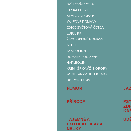
SVĚTOVÁ PRÓZA
BELETRIE
ČESKÁ POEZIE
ČESKÁ PRÓZA
SVĚTOVÁ POEZIE
SVĚTOVÁ PRÓZA
VÁLEČNÉ ROMÁNY
ČESKÁ POEZIE
EDICE SVĚTOVÁ ČETBA
SVĚTOVÁ POEZIE
EDICE KK
VÁLEČNÉ ROMÁNY
ŽIVOTOPISNÉ ROMÁNY
EDICE SVĚTOVÁ
SCI FI
ČETBA
SYMPOSION
EDICE KK
ROMÁNY PRO ŽENY
ŽIVOTOPISNÉ ROMÁNY
HARLEQUIN
SCI FI
KRIMI, ŠPIONÁŽ, HORORY
SYMPOSION
WESTERNY A DETEKTIVKY
ROMÁNY PRO ŽENY
DO ROKU 1949
HARLEQUIN
HUMOR
JA
KRIMI, ŠPIONÁŽ,
HORORY
PŘÍRODA
PSY
WESTERNY A
ZD
DETEKTIVKY DO ROKU
KA
1949
TAJEMNÉ A
UDĚ
SEXUALITA, SEX A
EXOTICKÉ JEVY A
EROTIKA
NAUKY
DĚJINY A SOUČASNOST