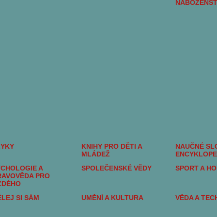
NÁBOŽENST
ZYKY
KNIHY PRO DĚTI A
NAUČNÉ SLO
MLÁDEŽ
ENCYKLOPE
CHOLOGIE A
SPOLEČENSKÉ VĚDY
SPORT A H
RAVOVĚDA PRO
ŽDÉHO
LEJ SI SÁM
UMĚNÍ A KULTURA
VĚDA A TEC