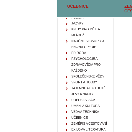
UČEBNICE
FILOZOFIE, IDEOLOGIE A
ZEM
CE
NÁBOŽENSTVÍ
HUMOR
JAZYKY
KNIHY PRO DĚTI A
MLÁDEŽ
NAUČNÉ SLOVNÍKY A
ENCYKLOPEDIE
PŘÍRODA
PSYCHOLOGIE A
ZDRAVOVĚDA PRO
KAŽDÉHO
SPOLEČENSKÉ VĚDY
SPORT A HOBBY
TAJEMNÉ A EXOTICKÉ
JEVY A NAUKY
UDĚLEJ SI SÁM
UMĚNÍ A KULTURA
VĚDA A TECHNIKA
UČEBNICE
ZEMĚPIS A CESTOVÁNÍ
EXILOVÁ LITERATURA