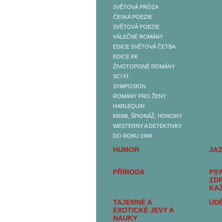
SVĚTOVÁ PRÓZA
BELETRIE
ČESKÁ POEZIE
ČESKÁ PRÓZA
SVĚTOVÁ POEZIE
SVĚTOVÁ PRÓZA
VÁLEČNÉ ROMÁNY
ČESKÁ POEZIE
EDICE SVĚTOVÁ ČETBA
SVĚTOVÁ POEZIE
EDICE KK
VÁLEČNÉ ROMÁNY
ŽIVOTOPISNÉ ROMÁNY
EDICE SVĚTOVÁ
SCI FI
ČETBA
SYMPOSION
EDICE KK
ROMÁNY PRO ŽENY
ŽIVOTOPISNÉ ROMÁNY
HARLEQUIN
SCI FI
KRIMI, ŠPIONÁŽ, HORORY
SYMPOSION
WESTERNY A DETEKTIVKY
ROMÁNY PRO ŽENY
DO ROKU 1949
HARLEQUIN
HUMOR
JA
KRIMI, ŠPIONÁŽ,
HORORY
PŘÍRODA
PSY
WESTERNY A
ZD
DETEKTIVKY DO ROKU
KA
1949
TAJEMNÉ A
UDĚ
SEXUALITA, SEX A
EXOTICKÉ JEVY A
EROTIKA
NAUKY
DĚJINY A SOUČASNOST