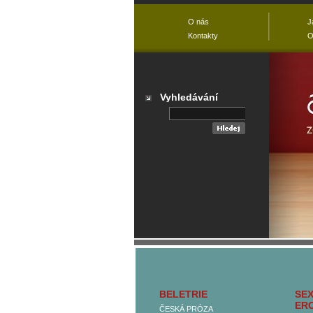
O nás
J
Kontakty
O
Vyhledávání
Přehled všech
kategorií
BELETRIE
SEX
Hlavní kategorie
ER
ČESKÁ PRÓZA