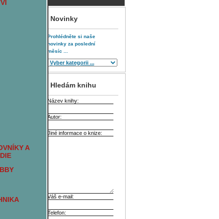
VÍ
Novinky
Prohlédněte si naše
novinky za poslední
měsíc ...
Hledám knihu
Název knihy:
Autor:
Jiné informace o knize:
VNÍKY A
DIE
OBBY
Váš e-mail:
HNIKA
Telefon: