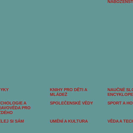
NÁBOŽENST
ZYKY
KNIHY PRO DĚTI A
NAUČNÉ SLO
MLÁDEŽ
ENCYKLOPE
CHOLOGIE A
SPOLEČENSKÉ VĚDY
SPORT A H
RAVOVĚDA PRO
ŽDÉHO
LEJ SI SÁM
UMĚNÍ A KULTURA
VĚDA A TEC