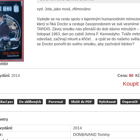
vyd. Jota, jako nová, zfilmováno
Vydejte se na cestu spolu s tajemným humanoidním mimoz
který si říká Doctor a cestuje časoprostorem ve své vesmírné 
TARDIS. Závoj smutku nás přenáší do dob dávno minulých – 
listopad 1963, den po zabití Johna F. Kennedyho. Tváře mrtv
odevšad, začínají mluvit a křičet… a cpát se do našeho svět
se Doctor ponořit do svého smutku, aby zachránil lidstvo?
většit
ydání:
2014
Cena:
80
Kč
Koupit
etry
vydání:
2014
r:
DONBAVAND Tommy