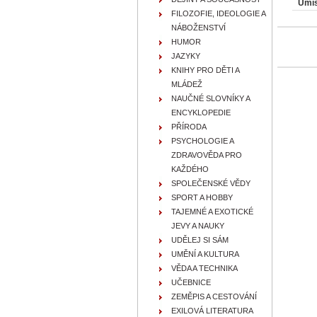
Umís
FILOZOFIE, IDEOLOGIE A
NÁBOŽENSTVÍ
HUMOR
JAZYKY
KNIHY PRO DĚTI A
MLÁDEŽ
NAUČNÉ SLOVNÍKY A
ENCYKLOPEDIE
PŘÍRODA
PSYCHOLOGIE A
ZDRAVOVĚDA PRO
KAŽDÉHO
SPOLEČENSKÉ VĚDY
SPORT A HOBBY
TAJEMNÉ A EXOTICKÉ
JEVY A NAUKY
UDĚLEJ SI SÁM
UMĚNÍ A KULTURA
VĚDA A TECHNIKA
UČEBNICE
ZEMĚPIS A CESTOVÁNÍ
EXILOVÁ LITERATURA