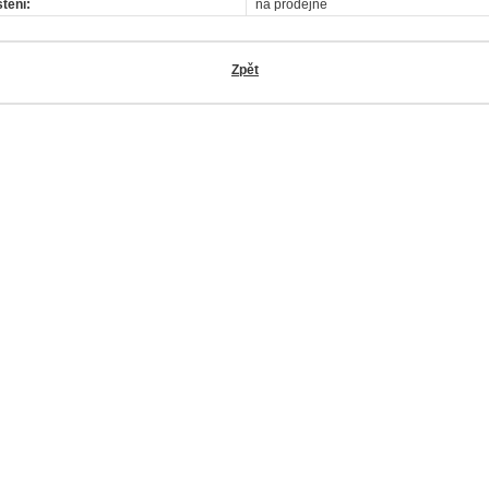
tění:
na prodejně
Zpět
OK