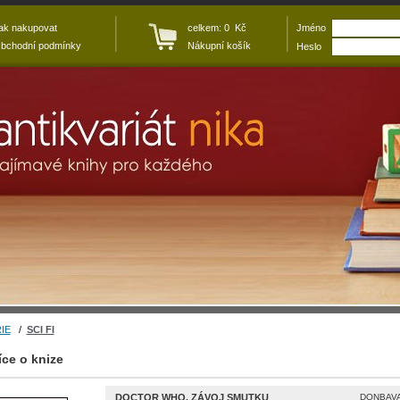
ak nakupovat
celkem: 0 Kč
Jméno
bchodní podmínky
Nákupní košík
Heslo
IE
/
SCI FI
íce o knize
DOCTOR WHO. ZÁVOJ SMUTKU
DONBAVA