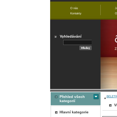
O nás
J
Kontakty
O
Vyhledávání
Přehled všech
BELETR
kategorií
V
Hlavní kategorie