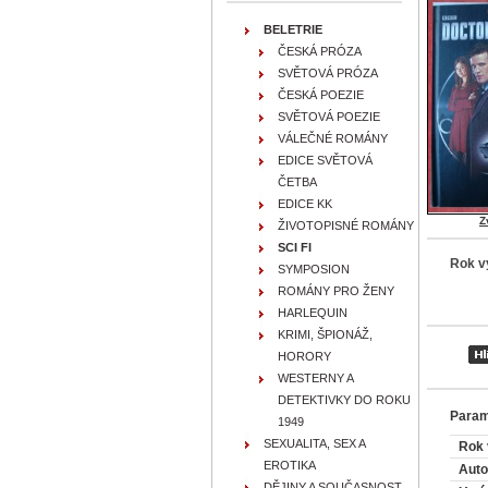
BELETRIE
ČESKÁ PRÓZA
SVĚTOVÁ PRÓZA
ČESKÁ POEZIE
SVĚTOVÁ POEZIE
VÁLEČNÉ ROMÁNY
EDICE SVĚTOVÁ
ČETBA
EDICE KK
Z
ŽIVOTOPISNÉ ROMÁNY
SCI FI
Rok v
SYMPOSION
ROMÁNY PRO ŽENY
HARLEQUIN
KRIMI, ŠPIONÁŽ,
HORORY
WESTERNY A
DETEKTIVKY DO ROKU
Param
1949
SEXUALITA, SEX A
Rok 
EROTIKA
Auto
DĚJINY A SOUČASNOST