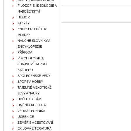
FILOZOFIE, IDEOLOGIE A
NÁBOŽENSTVÍ
HUMOR
JAZYKY
KNIHY PRO DĚTI A
MLÁDEŽ
NAUČNÉ SLOVNÍKY A
ENCYKLOPEDIE
PŘÍRODA
PSYCHOLOGIE A
ZDRAVOVĚDA PRO
KAŽDÉHO
SPOLEČENSKÉ VĚDY
SPORT A HOBBY
TAJEMNÉ A EXOTICKÉ
JEVY A NAUKY
UDĚLEJ SI SÁM
UMĚNÍ A KULTURA
VĚDA A TECHNIKA
UČEBNICE
ZEMĚPIS A CESTOVÁNÍ
EXILOVÁ LITERATURA