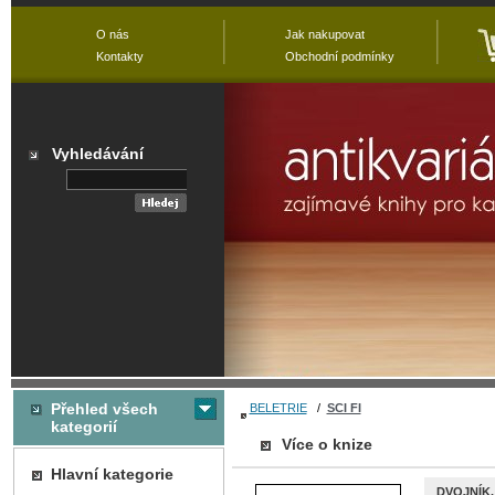
O nás
Jak nakupovat
Kontakty
Obchodní podmínky
Vyhledávání
Přehled všech
BELETRIE
/
SCI FI
kategorií
Více o knize
Hlavní kategorie
DVOJNÍK