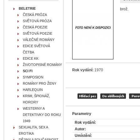
BELETRIE
brož.
ČESKÁ PRÓZA
SVĚTOVÁ PRÓZA
ČESKÁ POEZIE
SVĚTOVÁ POEZIE
VÁLEČNÉ ROMÁNY
EDICE SVĚTOVÁ
ČETBA
EDICE KK
ŽIVOTOPISNÉ ROMÁNY
Rok vydání:
1970
SCI FI
SYMPOSION
ROMÁNY PRO ŽENY
HARLEQUIN
KRIMI, ŠPIONÁŽ,
HORORY
WESTERNY A
Parametry
DETEKTIVKY DO ROKU
1949
Rok vydání:
SEXUALITA, SEX A
Autor:
EROTIKA
Umístění:
DĚJINY A SOUČASNOST