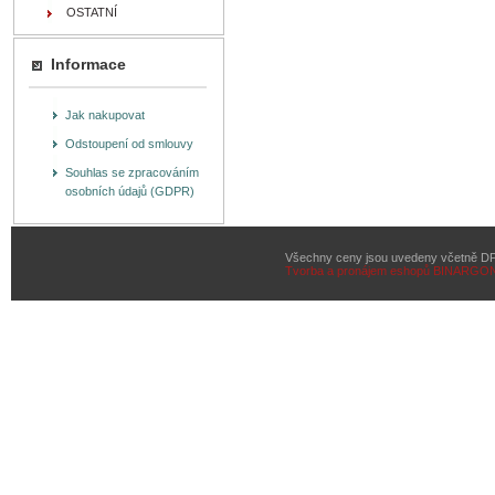
OSTATNÍ
Informace
Jak nakupovat
Odstoupení od smlouvy
Souhlas se zpracováním
osobních údajů (GDPR)
Všechny ceny jsou uvedeny včetně D
Tvorba a pronájem eshopů
BINARGON