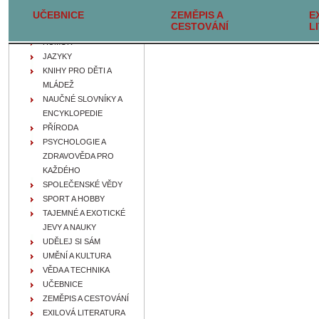
UČEBNICE
FILOZOFIE, IDEOLOGIE A
ZEMĚPIS A
E
CESTOVÁNÍ
L
NÁBOŽENSTVÍ
HUMOR
JAZYKY
KNIHY PRO DĚTI A
MLÁDEŽ
NAUČNÉ SLOVNÍKY A
ENCYKLOPEDIE
PŘÍRODA
PSYCHOLOGIE A
ZDRAVOVĚDA PRO
KAŽDÉHO
SPOLEČENSKÉ VĚDY
SPORT A HOBBY
TAJEMNÉ A EXOTICKÉ
JEVY A NAUKY
UDĚLEJ SI SÁM
UMĚNÍ A KULTURA
VĚDA A TECHNIKA
UČEBNICE
ZEMĚPIS A CESTOVÁNÍ
EXILOVÁ LITERATURA