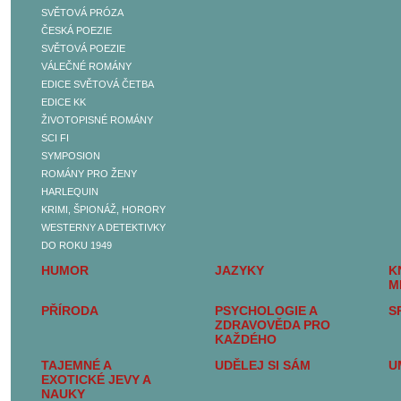
SVĚTOVÁ PRÓZA
BELETRIE
ČESKÁ POEZIE
ČESKÁ PRÓZA
SVĚTOVÁ POEZIE
SVĚTOVÁ PRÓZA
VÁLEČNÉ ROMÁNY
ČESKÁ POEZIE
EDICE SVĚTOVÁ ČETBA
SVĚTOVÁ POEZIE
EDICE KK
VÁLEČNÉ ROMÁNY
ŽIVOTOPISNÉ ROMÁNY
EDICE SVĚTOVÁ
SCI FI
ČETBA
SYMPOSION
EDICE KK
ROMÁNY PRO ŽENY
ŽIVOTOPISNÉ ROMÁNY
HARLEQUIN
SCI FI
KRIMI, ŠPIONÁŽ, HORORY
SYMPOSION
WESTERNY A DETEKTIVKY
ROMÁNY PRO ŽENY
DO ROKU 1949
HARLEQUIN
HUMOR
JAZYKY
K
KRIMI, ŠPIONÁŽ,
M
HORORY
PŘÍRODA
PSYCHOLOGIE A
S
WESTERNY A
ZDRAVOVĚDA PRO
DETEKTIVKY DO ROKU
KAŽDÉHO
1949
TAJEMNÉ A
UDĚLEJ SI SÁM
U
SEXUALITA, SEX A
EXOTICKÉ JEVY A
EROTIKA
NAUKY
DĚJINY A SOUČASNOST