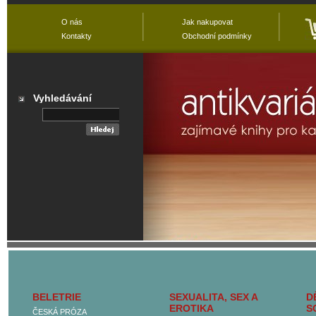
O nás
Jak nakupovat
Kontakty
Obchodní podmínky
Vyhledávání
Přehled všech
kategorií
BELETRIE
SEXUALITA, SEX A
D
Hlavní kategorie
EROTIKA
S
ČESKÁ PRÓZA