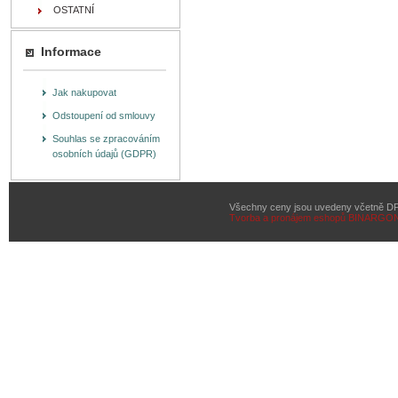
OSTATNÍ
Informace
Jak nakupovat
Odstoupení od smlouvy
Souhlas se zpracováním
osobních údajů (GDPR)
Všechny ceny jsou uvedeny včetně D
Tvorba a pronájem eshopů
BINARGON