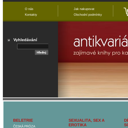
O nás
Jak nakupovat
Kontakty
Obchodní podmínky
Vyhledávání
Přehled všech
kategorií
BELETRIE
SEXUALITA, SEX A
D
Hlavní kategorie
EROTIKA
S
ČESKÁ PRÓZA