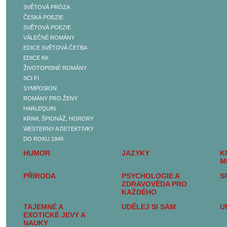
SVĚTOVÁ PRÓZA
BELETRIE
ČESKÁ POEZIE
ČESKÁ PRÓZA
SVĚTOVÁ POEZIE
SVĚTOVÁ PRÓZA
VÁLEČNÉ ROMÁNY
ČESKÁ POEZIE
EDICE SVĚTOVÁ ČETBA
SVĚTOVÁ POEZIE
EDICE KK
VÁLEČNÉ ROMÁNY
ŽIVOTOPISNÉ ROMÁNY
EDICE SVĚTOVÁ
SCI FI
ČETBA
SYMPOSION
EDICE KK
ROMÁNY PRO ŽENY
ŽIVOTOPISNÉ ROMÁNY
HARLEQUIN
SCI FI
KRIMI, ŠPIONÁŽ, HORORY
SYMPOSION
WESTERNY A DETEKTIVKY
ROMÁNY PRO ŽENY
DO ROKU 1949
HARLEQUIN
HUMOR
JAZYKY
K
KRIMI, ŠPIONÁŽ,
M
HORORY
PŘÍRODA
PSYCHOLOGIE A
S
WESTERNY A
ZDRAVOVĚDA PRO
DETEKTIVKY DO ROKU
KAŽDÉHO
1949
TAJEMNÉ A
UDĚLEJ SI SÁM
U
SEXUALITA, SEX A
EXOTICKÉ JEVY A
EROTIKA
NAUKY
DĚJINY A SOUČASNOST