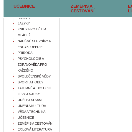
UČEBNICE
FILOZOFIE, IDEOLOGIE A
ZEMĚPIS A
E
CESTOVÁNÍ
L
NÁBOŽENSTVÍ
HUMOR
JAZYKY
KNIHY PRO DĚTI A
MLÁDEŽ
NAUČNÉ SLOVNÍKY A
ENCYKLOPEDIE
PŘÍRODA
PSYCHOLOGIE A
ZDRAVOVĚDA PRO
KAŽDÉHO
SPOLEČENSKÉ VĚDY
SPORT A HOBBY
TAJEMNÉ A EXOTICKÉ
JEVY A NAUKY
UDĚLEJ SI SÁM
UMĚNÍ A KULTURA
VĚDA A TECHNIKA
UČEBNICE
ZEMĚPIS A CESTOVÁNÍ
EXILOVÁ LITERATURA