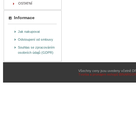
OSTATNÍ
Informace
Jak nakupovat
Odstoupení od smlouvy
Souhlas se zpracováním
osobních údajů (GDPR)
Všechny ceny jsou uvedeny včetně D
Tvorba a pronájem eshopů
BINARGON