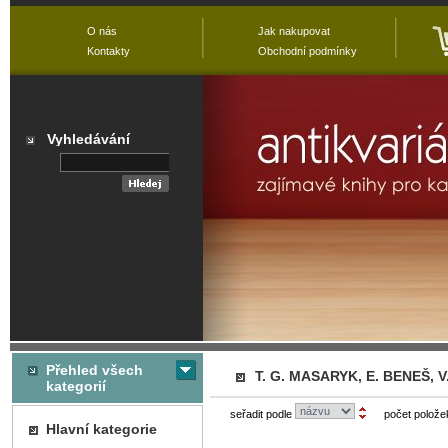
O nás
Jak nakupovat
Kontakty
Obchodní podmínky
Vyhledávání
Přehled všech
T. G. MASARYK, E. BENEŠ, V
kategorií
seřadit podle
počet polože
Hlavní kategorie