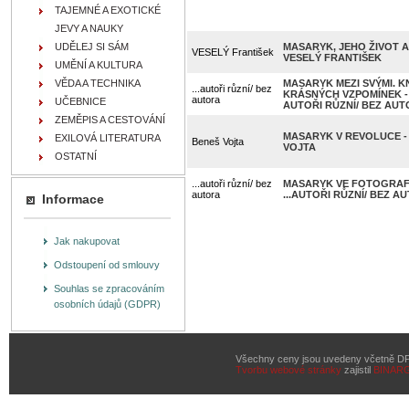
TAJEMNÉ A EXOTICKÉ
JEVY A NAUKY
UDĚLEJ SI SÁM
MASARYK, JEHO ŽIVOT A 
VESELÝ František
VESELÝ FRANTIŠEK
UMĚNÍ A KULTURA
VĚDA A TECHNIKA
MASARYK MEZI SVÝMI. K
...autoři různí/ bez
KRÁSNÝCH VZPOMÍNEK -
autora
UČEBNICE
AUTOŘI RŮZNÍ/ BEZ AU
ZEMĚPIS A CESTOVÁNÍ
MASARYK V REVOLUCE -
EXILOVÁ LITERATURA
Beneš Vojta
VOJTA
OSTATNÍ
...autoři různí/ bez
MASARYK VE FOTOGRAFI
autora
...AUTOŘI RŮZNÍ/ BEZ A
Informace
Jak nakupovat
Odstoupení od smlouvy
Souhlas se zpracováním
osobních údajů (GDPR)
Všechny ceny jsou uvedeny včetně D
Tvorbu webové stránky
zajistil
BINAR