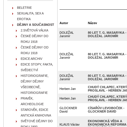
BELETRIE
SEXUALITA, SEX A
EROTIKA
Autor
Název
DĚJINY A SOUČASNOST
2.SVĚTOVÁ VÁLKA
DOLEŽAL
80 LET T. G. MASARYKA -
ČESKÉ DĚJINY DO
Jaromír
DOLEŽAL JAROMÍR
ROKU 1918
ČESKÉ DĚJINY OD
ROKU 1918
DOLEŽAL
80 LET T. G. MASARYKA -
Jaromír
DOLEŽAL JAROMÍR
EDICE ARCHIV
EDICE STOPY, FAKTA,
SVĚDECTVÍ
HISTORIOGRAFIE,
DOLEŽAL
80 LET T. G. MASARYKA -
Jaromír
DOLEŽAL JAROMÍR
DĚJINY DĚJINY
VŠEOBECNĚ,
CHUDÝ CHLAPEC, KTERÝ
Herben Jan
PROSLAVIL - HERBEN JA
HISTORIOGRAFIE
CHUDÝ CHLAPEC, KTERÝ
PRAVĚK,
Herben Jan
PROSLAVIL - HERBEN JA
ARCHEOLOGIE
GLOCKNER
CÍSAŘŮV LEVOBOČEK -
STAROVĚK, EDICE
David
GLOCKNER DAVID
ANTICKÁ KNIHOVNA
SVĚTOVÉ DĚJINY DO
EKONOMICKÁ VĚDA A
KLAUS Václav
EKONOMICKÁ REFORMA 
ROKU 1900