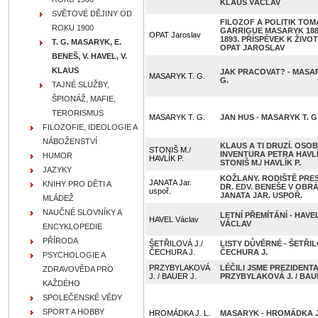
KLAUS VÁCLAV
SVĚTOVÉ DĚJINY OD
FILOZOF A POLITIK TOM
ROKU 1900
GARRIGUE MASARYK 188
OPAT Jaroslav
1893. PŘÍSPĚVEK K ŽIVOT
T. G. MASARYK, E.
OPAT JAROSLAV
BENEŠ, V. HAVEL, V.
KLAUS
JAK PRACOVAT? - MASAR
MASARYK T. G.
G.
TAJNÉ SLUŽBY,
ŠPIONÁŽ, MAFIE,
TERORISMUS
MASARYK T. G.
JAN HUS - MASARYK T. G
FILOZOFIE, IDEOLOGIE A
NÁBOŽENSTVÍ
KLAUS A TI DRUZÍ. OSOB
STONIŠ M./
INVENTURA PETRA HAVLÍ
HUMOR
HAVLÍK P.
STONIŠ M./ HAVLÍK P.
JAZYKY
KOŽLANY. RODIŠTĚ PRE
JANATA Jar.
KNIHY PRO DĚTI A
DR. EDV. BENEŠE V OBRÁ
uspoř.
JANATA JAR. USPOŘ.
MLÁDEŽ
NAUČNÉ SLOVNÍKY A
LETNÍ PŘEMÍTÁNÍ - HAVE
HAVEL Václav
VÁCLAV
ENCYKLOPEDIE
PŘÍRODA
ŠETŘILOVÁ J./
LISTY DŮVĚRNÉ - ŠETŘIL
ČECHURA J.
ČECHURA J.
PSYCHOLOGIE A
PRZYBYLAKOVÁ
LÉČILI JSME PREZIDENTA
ZDRAVOVĚDA PRO
J. / BAUER J.
PRZYBYLAKOVÁ J. / BAUE
KAŽDÉHO
SPOLEČENSKÉ VĚDY
SPORT A HOBBY
HROMÁDKA J. L.
MASARYK - HROMÁDKA J.