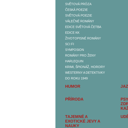
SVĚTOVÁ PRÓZA
BELETRIE
ČESKÁ POEZIE
ČESKÁ PRÓZA
SVĚTOVÁ POEZIE
SVĚTOVÁ PRÓZA
VÁLEČNÉ ROMÁNY
ČESKÁ POEZIE
EDICE SVĚTOVÁ ČETBA
SVĚTOVÁ POEZIE
EDICE KK
VÁLEČNÉ ROMÁNY
ŽIVOTOPISNÉ ROMÁNY
EDICE SVĚTOVÁ
SCI FI
ČETBA
SYMPOSION
EDICE KK
ROMÁNY PRO ŽENY
ŽIVOTOPISNÉ ROMÁNY
HARLEQUIN
SCI FI
KRIMI, ŠPIONÁŽ, HORORY
SYMPOSION
WESTERNY A DETEKTIVKY
ROMÁNY PRO ŽENY
DO ROKU 1949
HARLEQUIN
HUMOR
JA
KRIMI, ŠPIONÁŽ,
HORORY
PŘÍRODA
PSY
WESTERNY A
ZD
DETEKTIVKY DO ROKU
KA
1949
TAJEMNÉ A
UDĚ
SEXUALITA, SEX A
EXOTICKÉ JEVY A
EROTIKA
NAUKY
DĚJINY A SOUČASNOST