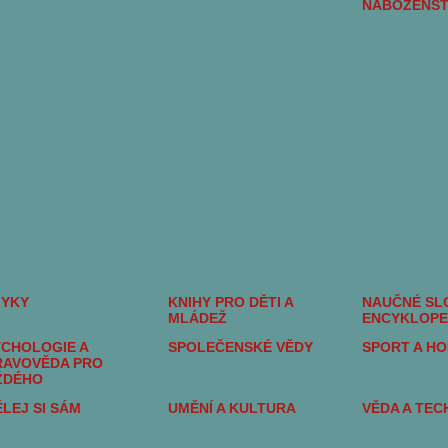
NÁBOŽENST
ZYKY
KNIHY PRO DĚTI A
NAUČNÉ SLO
MLÁDEŽ
ENCYKLOPE
CHOLOGIE A
SPOLEČENSKÉ VĚDY
SPORT A H
RAVOVĚDA PRO
ŽDÉHO
LEJ SI SÁM
UMĚNÍ A KULTURA
VĚDA A TEC