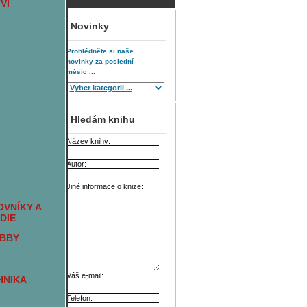
VÍ
Novinky
Prohlédněte si naše
novinky za poslední
měsíc ...
Hledám knihu
Název knihy:
Autor:
Jiné informace o knize:
VNÍKY A
DIE
OBBY
Váš e-mail:
HNIKA
Telefon: