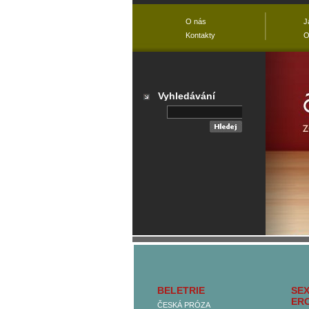
O nás
J
Kontakty
O
Vyhledávání
Přehled všech
kategorií
BELETRIE
SEX
Hlavní kategorie
ER
ČESKÁ PRÓZA