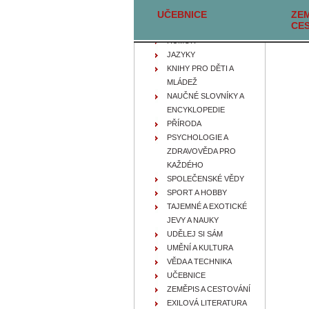
UČEBNICE
FILOZOFIE, IDEOLOGIE A
ZEM
CE
NÁBOŽENSTVÍ
HUMOR
JAZYKY
KNIHY PRO DĚTI A
MLÁDEŽ
NAUČNÉ SLOVNÍKY A
ENCYKLOPEDIE
PŘÍRODA
PSYCHOLOGIE A
ZDRAVOVĚDA PRO
KAŽDÉHO
SPOLEČENSKÉ VĚDY
SPORT A HOBBY
TAJEMNÉ A EXOTICKÉ
JEVY A NAUKY
UDĚLEJ SI SÁM
UMĚNÍ A KULTURA
VĚDA A TECHNIKA
UČEBNICE
ZEMĚPIS A CESTOVÁNÍ
EXILOVÁ LITERATURA