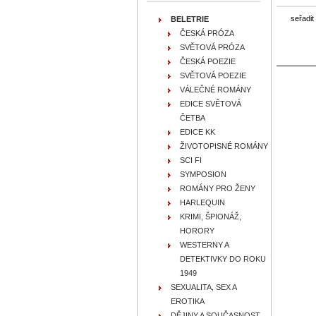
seřadit
BELETRIE
ČESKÁ PRÓZA
SVĚTOVÁ PRÓZA
ČESKÁ POEZIE
SVĚTOVÁ POEZIE
VÁLEČNÉ ROMÁNY
EDICE SVĚTOVÁ
ČETBA
EDICE KK
ŽIVOTOPISNÉ ROMÁNY
SCI FI
SYMPOSION
ROMÁNY PRO ŽENY
HARLEQUIN
KRIMI, ŠPIONÁŽ,
HORORY
WESTERNY A
DETEKTIVKY DO ROKU
1949
SEXUALITA, SEX A
EROTIKA
DĚJINY A SOUČASNOST