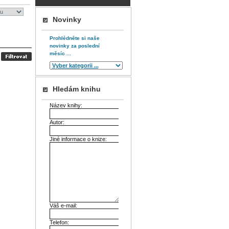
Novinky
Prohlédněte si naše
novinky za poslední
měsíc ...
Hledám knihu
Název knihy:
Autor:
Jiné informace o knize:
Váš e-mail:
Telefon: