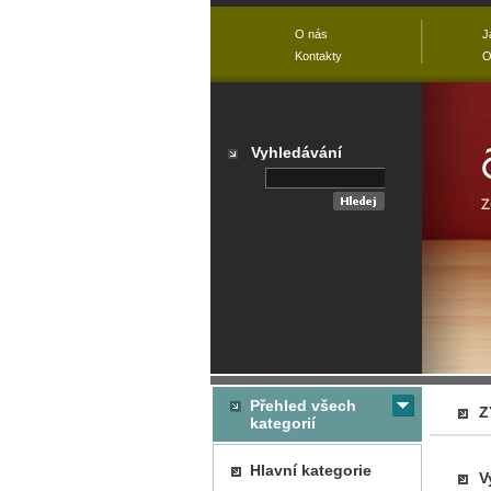
O nás
J
Kontakty
O
Vyhledávání
Přehled všech
Z
kategorií
Hlavní kategorie
V