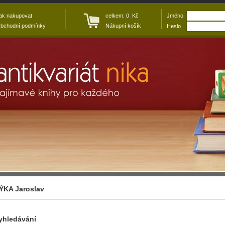
ak nakupovat
celkem: 0 Kč
Jméno
bchodní podmínky
Nákupní košík
Heslo
ÝKA Jaroslav
yhledávání