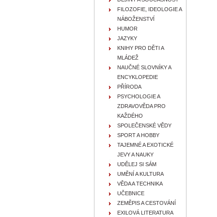
FILOZOFIE, IDEOLOGIE A
NÁBOŽENSTVÍ
HUMOR
JAZYKY
KNIHY PRO DĚTI A
MLÁDEŽ
NAUČNÉ SLOVNÍKY A
ENCYKLOPEDIE
PŘÍRODA
PSYCHOLOGIE A
ZDRAVOVĚDA PRO
KAŽDÉHO
SPOLEČENSKÉ VĚDY
SPORT A HOBBY
TAJEMNÉ A EXOTICKÉ
JEVY A NAUKY
UDĚLEJ SI SÁM
UMĚNÍ A KULTURA
VĚDA A TECHNIKA
UČEBNICE
ZEMĚPIS A CESTOVÁNÍ
EXILOVÁ LITERATURA