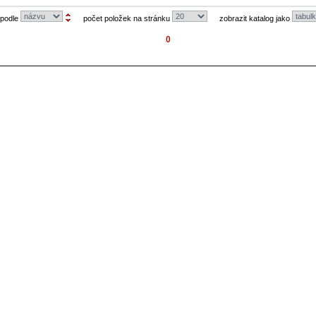
 podle
počet položek na stránku
zobrazit katalog jako
0