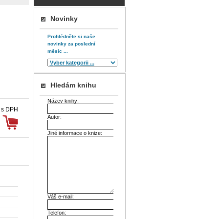
Novinky
Prohlédněte si naše
novinky za poslední
měsíc ...
Hledám knihu
Název knihy:
 s DPH
Autor:
Jiné informace o knize:
Váš e-mail:
Telefon: