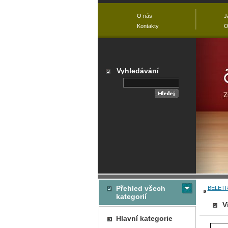
O nás
J
Kontakty
O
Vyhledávání
Přehled všech
BELETR
kategorií
V
Hlavní kategorie