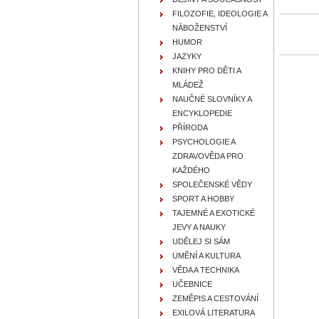
FILOZOFIE, IDEOLOGIE A
NÁBOŽENSTVÍ
HUMOR
JAZYKY
KNIHY PRO DĚTI A
MLÁDEŽ
NAUČNÉ SLOVNÍKY A
ENCYKLOPEDIE
PŘÍRODA
PSYCHOLOGIE A
ZDRAVOVĚDA PRO
KAŽDÉHO
SPOLEČENSKÉ VĚDY
SPORT A HOBBY
TAJEMNÉ A EXOTICKÉ
JEVY A NAUKY
UDĚLEJ SI SÁM
UMĚNÍ A KULTURA
VĚDA A TECHNIKA
UČEBNICE
ZEMĚPIS A CESTOVÁNÍ
EXILOVÁ LITERATURA