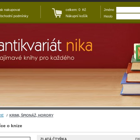
ak nakupovat
celkem: 0 Kč
Jméno
bchodní podmínky
Nákupní košík
Heslo
IE
/
KRIMI, ŠPIONÁŽ, HORORY
íce o knize
ZLATÁ ČTYŘKA
FI