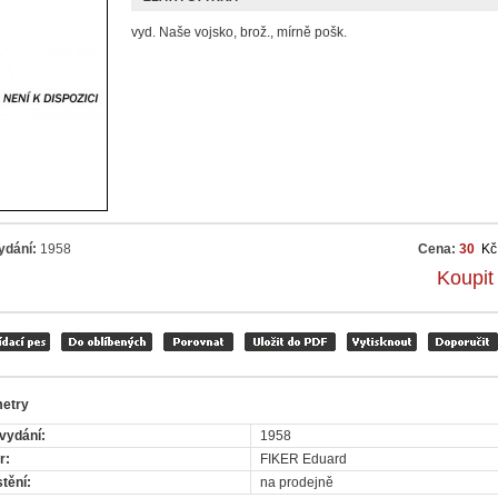
vyd. Naše vojsko, brož., mírně pošk.
ydání:
1958
Cena:
30
Kč
Koupit
etry
vydání:
1958
r:
FIKER Eduard
tění:
na prodejně