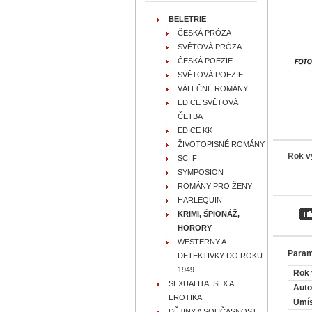
BELETRIE
ČESKÁ PRÓZA
SVĚTOVÁ PRÓZA
ČESKÁ POEZIE
SVĚTOVÁ POEZIE
VÁLEČNÉ ROMÁNY
EDICE SVĚTOVÁ
ČETBA
EDICE KK
ŽIVOTOPISNÉ ROMÁNY
Rok v
SCI FI
SYMPOSION
ROMÁNY PRO ŽENY
HARLEQUIN
KRIMI, ŠPIONÁŽ,
HORORY
WESTERNY A
Param
DETEKTIVKY DO ROKU
1949
Rok 
SEXUALITA, SEX A
Auto
EROTIKA
Umís
DĚJINY A SOUČASNOST