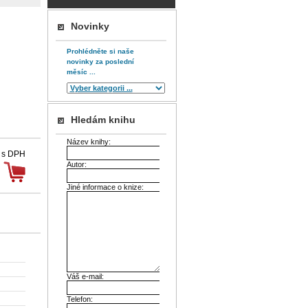
Novinky
Prohlédněte si naše
novinky za poslední
měsíc ...
Hledám knihu
Název knihy:
 s DPH
Autor:
Jiné informace o knize:
Váš e-mail:
Telefon: