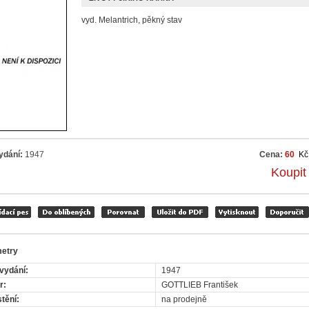
vyd. Melantrich, pěkný stav
ydání:
1947
Cena:
60
Kč
Koupit
etry
vydání:
1947
r:
GOTTLIEB František
tění:
na prodejně