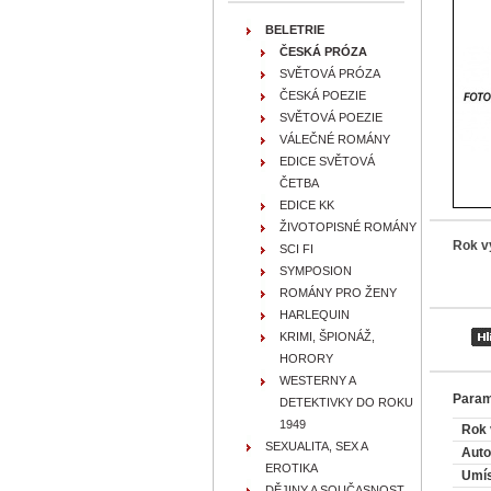
BELETRIE
ČESKÁ PRÓZA
SVĚTOVÁ PRÓZA
ČESKÁ POEZIE
SVĚTOVÁ POEZIE
VÁLEČNÉ ROMÁNY
EDICE SVĚTOVÁ
ČETBA
EDICE KK
ŽIVOTOPISNÉ ROMÁNY
Rok v
SCI FI
SYMPOSION
ROMÁNY PRO ŽENY
HARLEQUIN
KRIMI, ŠPIONÁŽ,
HORORY
WESTERNY A
Param
DETEKTIVKY DO ROKU
1949
Rok 
SEXUALITA, SEX A
Auto
EROTIKA
Umís
DĚJINY A SOUČASNOST