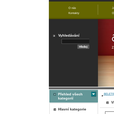
O nás
J
Kontakty
O
Vyhledávání
Přehled všech
BELETR
kategorií
V
Hlavní kategorie