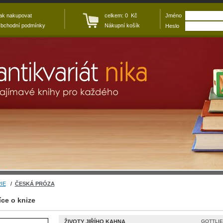
ak nakupovat
celkem: 0 Kč
Jméno
bchodní podmínky
Nákupní košík
Heslo
IE
/
ČESKÁ PRÓZA
íce o knize
ŽIVOTY JIŘÍHO KAHNA
GOTTLIEB