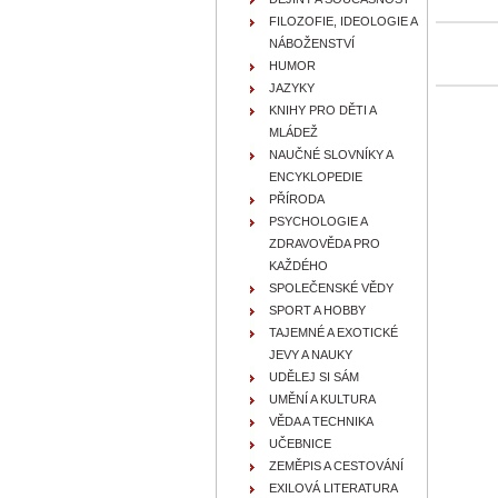
FILOZOFIE, IDEOLOGIE A
NÁBOŽENSTVÍ
HUMOR
JAZYKY
KNIHY PRO DĚTI A
MLÁDEŽ
NAUČNÉ SLOVNÍKY A
ENCYKLOPEDIE
PŘÍRODA
PSYCHOLOGIE A
ZDRAVOVĚDA PRO
KAŽDÉHO
SPOLEČENSKÉ VĚDY
SPORT A HOBBY
TAJEMNÉ A EXOTICKÉ
JEVY A NAUKY
UDĚLEJ SI SÁM
UMĚNÍ A KULTURA
VĚDA A TECHNIKA
UČEBNICE
ZEMĚPIS A CESTOVÁNÍ
EXILOVÁ LITERATURA