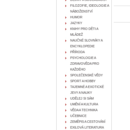
FILOZOFIE, IDEOLOGIE A
NÁBOŽENSTVÍ
HUMOR
JAZYKY
KNIHY PRO DĚTI A
MLÁDEŽ
NAUČNÉ SLOVNÍKY A
ENCYKLOPEDIE
PŘÍRODA
PSYCHOLOGIE A
ZDRAVOVĚDA PRO
KAŽDÉHO
SPOLEČENSKÉ VĚDY
SPORT A HOBBY
TAJEMNÉ A EXOTICKÉ
JEVY A NAUKY
UDĚLEJ SI SÁM
UMĚNÍ A KULTURA
VĚDA A TECHNIKA
UČEBNICE
ZEMĚPIS A CESTOVÁNÍ
EXILOVÁ LITERATURA