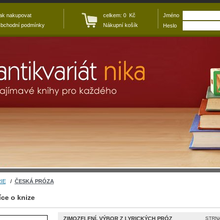
ak nakupovat
celkem: 0 Kč
Jméno
bchodní podmínky
Nákupní košík
Heslo
IE
/
ČESKÁ PRÓZA
íce o knize
ZIMOZELENÍ. VÝBOR Z LYRICKÝCH PRÓZ
STRNA