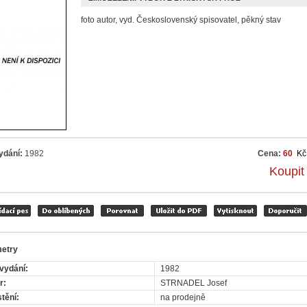
foto autor, vyd. Československý spisovatel, pěkný stav
ydání:
1982
Cena:
60
Kč
Koupit
etry
vydání:
1982
r:
STRNADEL Josef
tění:
na prodejně