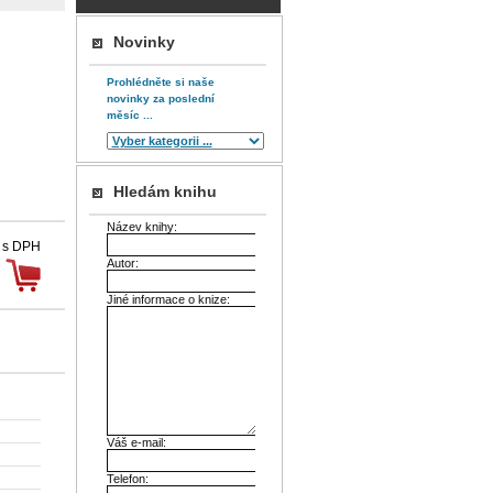
Novinky
Prohlédněte si naše
novinky za poslední
měsíc ...
Hledám knihu
Název knihy:
 s DPH
Autor:
Jiné informace o knize:
Váš e-mail:
Telefon: