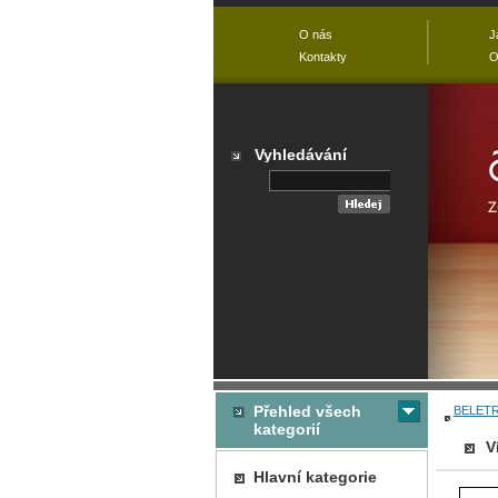
O nás
J
Kontakty
O
Vyhledávání
Přehled všech
BELETR
kategorií
V
Hlavní kategorie