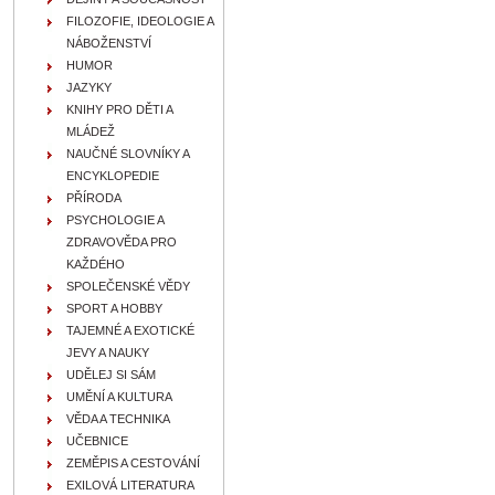
FILOZOFIE, IDEOLOGIE A
NÁBOŽENSTVÍ
HUMOR
JAZYKY
KNIHY PRO DĚTI A
MLÁDEŽ
NAUČNÉ SLOVNÍKY A
ENCYKLOPEDIE
PŘÍRODA
PSYCHOLOGIE A
ZDRAVOVĚDA PRO
KAŽDÉHO
SPOLEČENSKÉ VĚDY
SPORT A HOBBY
TAJEMNÉ A EXOTICKÉ
JEVY A NAUKY
UDĚLEJ SI SÁM
UMĚNÍ A KULTURA
VĚDA A TECHNIKA
UČEBNICE
ZEMĚPIS A CESTOVÁNÍ
EXILOVÁ LITERATURA