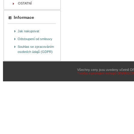
OSTATNÍ
Informace
Jak nakupovat
Odstoupení od smlouvy
Souhlas se zpracováním
osobních údajů (GDPR)
Všechny ceny jsou uvedeny včetně D
Tvorba a pronájem eshopů
BINARGON