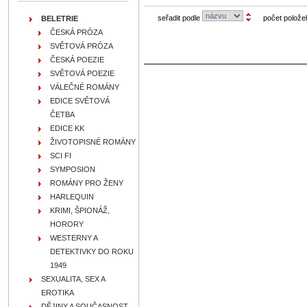
seřadit podle
počet polože
BELETRIE
ČESKÁ PRÓZA
SVĚTOVÁ PRÓZA
ČESKÁ POEZIE
SVĚTOVÁ POEZIE
VÁLEČNÉ ROMÁNY
EDICE SVĚTOVÁ
ČETBA
EDICE KK
ŽIVOTOPISNÉ ROMÁNY
SCI FI
SYMPOSION
ROMÁNY PRO ŽENY
HARLEQUIN
KRIMI, ŠPIONÁŽ,
HORORY
WESTERNY A
DETEKTIVKY DO ROKU
1949
SEXUALITA, SEX A
EROTIKA
DĚJINY A SOUČASNOST