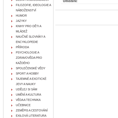
Umístění:
FILOZOFIE, IDEOLOGIE A
NÁBOŽENSTVÍ
HUMOR
JAZYKY
KNIHY PRO DĚTI A
MLÁDEŽ
NAUČNÉ SLOVNÍKY A
ENCYKLOPEDIE
PŘÍRODA
PSYCHOLOGIE A
ZDRAVOVĚDA PRO
KAŽDÉHO
SPOLEČENSKÉ VĚDY
SPORT A HOBBY
TAJEMNÉ A EXOTICKÉ
JEVY A NAUKY
UDĚLEJ SI SÁM
UMĚNÍ A KULTURA
VĚDA A TECHNIKA
UČEBNICE
ZEMĚPIS A CESTOVÁNÍ
EXILOVÁ LITERATURA