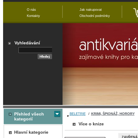
O nás
Jak nakupovat
Kontakty
Obchodní podmínky
Vyhledávání
Přehled všech
BELETRIE
/
KRIMI, ŠPIONÁŽ, HORORY
kategorií
Více o knize
Hlavní kategorie
ZAVŘENÁ