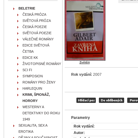
BELETRIE
ČESKÁ PRÓZA
SVĚTOVÁ PRÓZA
ČESKÁ POEZIE
SVĚTOVÁ POEZIE
VÁLEČNÉ ROMÁNY
EDICE SVĚTOVÁ
ČETBA
EDICE KK
Zvětšit
ŽIVOTOPISNÉ ROMÁNY
SCI FI
Rok vydání:
2007
SYMPOSION
ROMÁNY PRO ŽENY
HARLEQUIN
KRIMI, ŠPIONÁŽ,
HORORY
WESTERNY A
DETEKTIVKY DO ROKU
Parametry
1949
SEXUALITA, SEX A
Rok vydání:
EROTIKA
Autor:
DĚJINY A SOUČASNOST