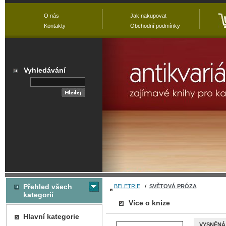
O nás
Jak nakupovat
Kontakty
Obchodní podmínky
Vyhledávání
Přehled všech
BELETRIE
/
SVĚTOVÁ PRÓZA
kategorií
Více o knize
Hlavní kategorie
VYSNĚNÁ