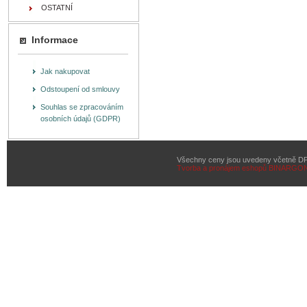
OSTATNÍ
Informace
Jak nakupovat
Odstoupení od smlouvy
Souhlas se zpracováním
osobních údajů (GDPR)
Všechny ceny jsou uvedeny včetně D
Tvorba a pronájem eshopů
BINARGON