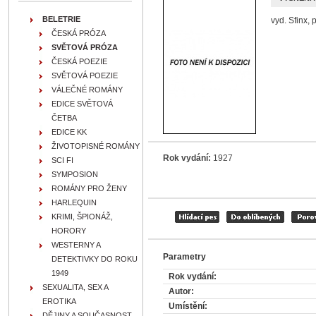
BELETRIE
vyd. Sfinx,
ČESKÁ PRÓZA
SVĚTOVÁ PRÓZA
ČESKÁ POEZIE
SVĚTOVÁ POEZIE
VÁLEČNÉ ROMÁNY
EDICE SVĚTOVÁ
ČETBA
EDICE KK
ŽIVOTOPISNÉ ROMÁNY
Rok vydání:
1927
SCI FI
SYMPOSION
ROMÁNY PRO ŽENY
HARLEQUIN
KRIMI, ŠPIONÁŽ,
HORORY
WESTERNY A
Parametry
DETEKTIVKY DO ROKU
1949
Rok vydání:
SEXUALITA, SEX A
Autor:
EROTIKA
Umístění:
DĚJINY A SOUČASNOST