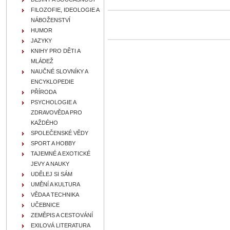
FILOZOFIE, IDEOLOGIE A
NÁBOŽENSTVÍ
HUMOR
JAZYKY
KNIHY PRO DĚTI A
MLÁDEŽ
NAUČNÉ SLOVNÍKY A
ENCYKLOPEDIE
PŘÍRODA
PSYCHOLOGIE A
ZDRAVOVĚDA PRO
KAŽDÉHO
SPOLEČENSKÉ VĚDY
SPORT A HOBBY
TAJEMNÉ A EXOTICKÉ
JEVY A NAUKY
UDĚLEJ SI SÁM
UMĚNÍ A KULTURA
VĚDA A TECHNIKA
UČEBNICE
ZEMĚPIS A CESTOVÁNÍ
EXILOVÁ LITERATURA