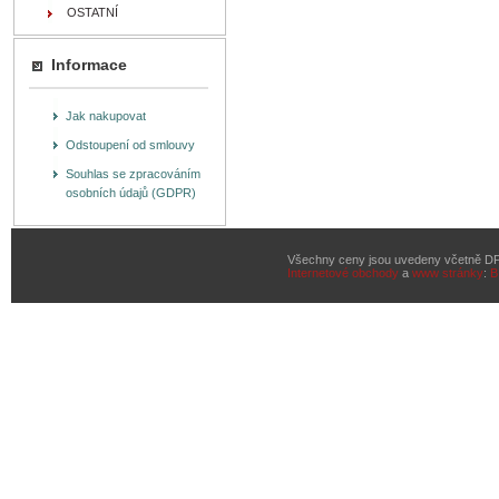
OSTATNÍ
Informace
Jak nakupovat
Odstoupení od smlouvy
Souhlas se zpracováním
osobních údajů (GDPR)
Všechny ceny jsou uvedeny včetně D
Internetové obchody
a
www stránky
:
B