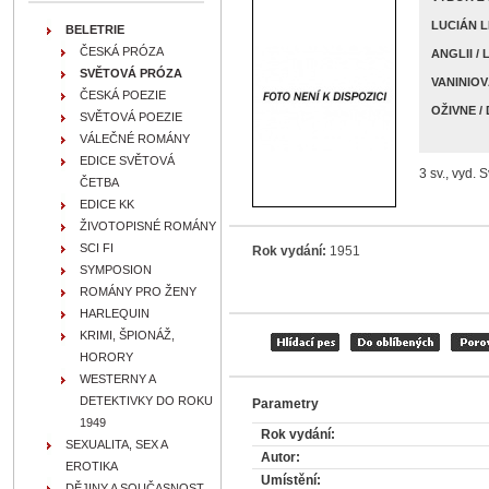
LUCIÁN L
BELETRIE
ČESKÁ PRÓZA
ANGLII /
SVĚTOVÁ PRÓZA
VANINIOV
ČESKÁ POEZIE
OŽIVNE /
SVĚTOVÁ POEZIE
VÁLEČNÉ ROMÁNY
EDICE SVĚTOVÁ
3 sv., vyd. 
ČETBA
EDICE KK
ŽIVOTOPISNÉ ROMÁNY
SCI FI
Rok vydání:
1951
SYMPOSION
ROMÁNY PRO ŽENY
HARLEQUIN
KRIMI, ŠPIONÁŽ,
HORORY
WESTERNY A
DETEKTIVKY DO ROKU
Parametry
1949
Rok vydání:
SEXUALITA, SEX A
Autor:
EROTIKA
Umístění:
DĚJINY A SOUČASNOST