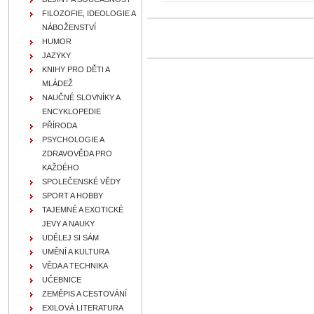
FILOZOFIE, IDEOLOGIE A
NÁBOŽENSTVÍ
HUMOR
JAZYKY
KNIHY PRO DĚTI A
MLÁDEŽ
NAUČNÉ SLOVNÍKY A
ENCYKLOPEDIE
PŘÍRODA
PSYCHOLOGIE A
ZDRAVOVĚDA PRO
KAŽDÉHO
SPOLEČENSKÉ VĚDY
SPORT A HOBBY
TAJEMNÉ A EXOTICKÉ
JEVY A NAUKY
UDĚLEJ SI SÁM
UMĚNÍ A KULTURA
VĚDA A TECHNIKA
UČEBNICE
ZEMĚPIS A CESTOVÁNÍ
EXILOVÁ LITERATURA