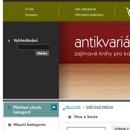
O nás
Jak nakupovat
Kontakty
Obchodní podmínky
Vyhledávání
Přehled všech
BELETRIE
/
SVĚTOVÁ PRÓZA
kategorií
Více o knize
Hlavní kategorie
VÝBOR Z D