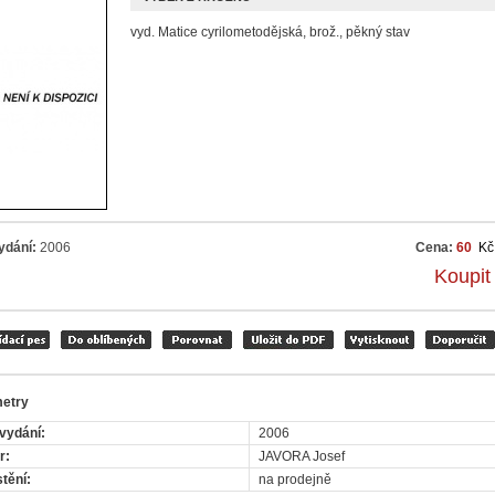
vyd. Matice cyrilometodějská, brož., pěkný stav
ydání:
2006
Cena:
60
Kč
Koupit
etry
vydání:
2006
r:
JAVORA Josef
tění:
na prodejně