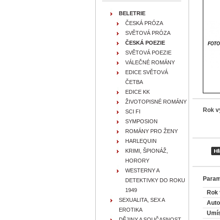
BELETRIE
ČESKÁ PRÓZA
SVĚTOVÁ PRÓZA
ČESKÁ POEZIE
SVĚTOVÁ POEZIE
VÁLEČNÉ ROMÁNY
EDICE SVĚTOVÁ
ČETBA
EDICE KK
ŽIVOTOPISNÉ ROMÁNY
Rok v
SCI FI
SYMPOSION
ROMÁNY PRO ŽENY
HARLEQUIN
KRIMI, ŠPIONÁŽ,
HORORY
WESTERNY A
Param
DETEKTIVKY DO ROKU
1949
Rok 
SEXUALITA, SEX A
Auto
EROTIKA
Umís
DĚJINY A SOUČASNOST