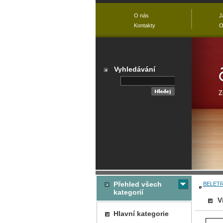
O nás
J
Kontakty
O
Vyhledávání
Přehled všech
BELETR
kategorií
V
Hlavní kategorie