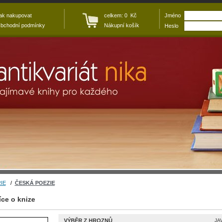
ak nakupovat
celkem: 0 Kč
Jméno
bchodní podmínky
Nákupní košík
Heslo
IE
/
ČESKÁ POEZIE
íce o knize
VÝBĚR Z HROZNŮ
JA