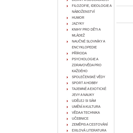
FILOZOFIE, IDEOLOGIE A
NÁBOŽENSTVÍ
HUMOR
JAZYKY
KNIHY PRO DĚTI A
MLÁDEŽ
NAUČNÉ SLOVNÍKY A
ENCYKLOPEDIE
PŘÍRODA
PSYCHOLOGIE A
ZDRAVOVĚDA PRO
KAŽDÉHO
SPOLEČENSKÉ VĚDY
SPORT A HOBBY
TAJEMNÉ A EXOTICKÉ
JEVY A NAUKY
UDĚLEJ SI SÁM
UMĚNÍ A KULTURA
VĚDA A TECHNIKA
UČEBNICE
ZEMĚPIS A CESTOVÁNÍ
EXILOVÁ LITERATURA