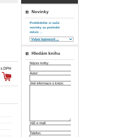
Novinky
Prohlédněte si naše
novinky za poslední
měsíc ...
Hledám knihu
Název knihy:
 s DPH
Autor:
Jiné informace o knize:
Váš e-mail:
Telefon: