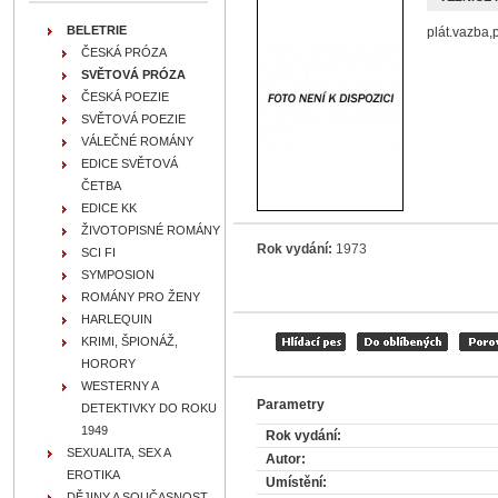
BELETRIE
plát.vazba,
ČESKÁ PRÓZA
SVĚTOVÁ PRÓZA
ČESKÁ POEZIE
SVĚTOVÁ POEZIE
VÁLEČNÉ ROMÁNY
EDICE SVĚTOVÁ
ČETBA
EDICE KK
ŽIVOTOPISNÉ ROMÁNY
Rok vydání:
1973
SCI FI
SYMPOSION
ROMÁNY PRO ŽENY
HARLEQUIN
KRIMI, ŠPIONÁŽ,
HORORY
WESTERNY A
Parametry
DETEKTIVKY DO ROKU
1949
Rok vydání:
SEXUALITA, SEX A
Autor:
EROTIKA
Umístění:
DĚJINY A SOUČASNOST