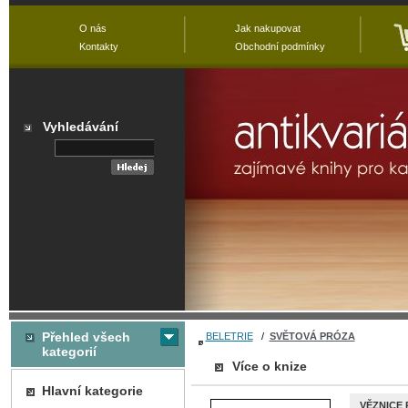
O nás
Jak nakupovat
Kontakty
Obchodní podmínky
Vyhledávání
Přehled všech
BELETRIE
/
SVĚTOVÁ PRÓZA
kategorií
Více o knize
Hlavní kategorie
VĚZNICE