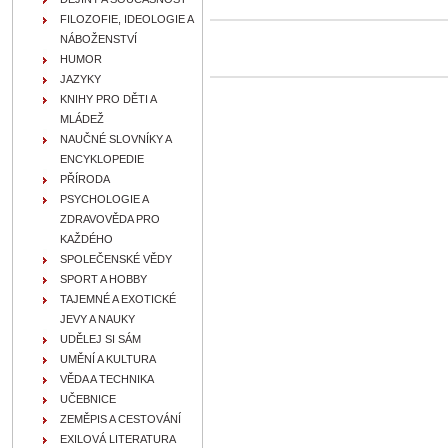
FILOZOFIE, IDEOLOGIE A
NÁBOŽENSTVÍ
HUMOR
JAZYKY
KNIHY PRO DĚTI A
MLÁDEŽ
NAUČNÉ SLOVNÍKY A
ENCYKLOPEDIE
PŘÍRODA
PSYCHOLOGIE A
ZDRAVOVĚDA PRO
KAŽDÉHO
SPOLEČENSKÉ VĚDY
SPORT A HOBBY
TAJEMNÉ A EXOTICKÉ
JEVY A NAUKY
UDĚLEJ SI SÁM
UMĚNÍ A KULTURA
VĚDA A TECHNIKA
UČEBNICE
ZEMĚPIS A CESTOVÁNÍ
EXILOVÁ LITERATURA