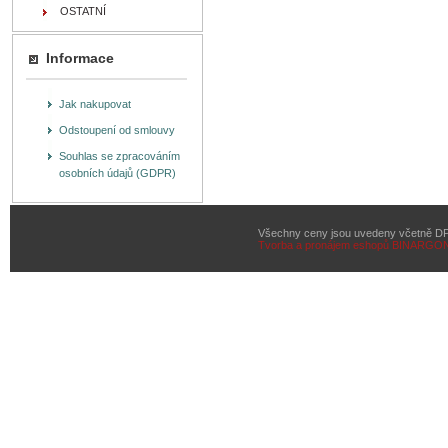
OSTATNÍ
Informace
Jak nakupovat
Odstoupení od smlouvy
Souhlas se zpracováním
osobních údajů (GDPR)
Všechny ceny jsou uvedeny včetně D
Tvorba a pronájem eshopů
BINARGON