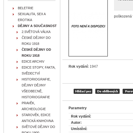
BELETRIE
SEXUALITA, SEX A
poškozená v
EROTIKA
DĚJINY A SOUČASNOST
2.SVĚTOVÁ VÁLKA
ČESKÉ DĚJINY DO
ROKU 1918
ČESKÉ DĚJINY OD
ROKU 1918
EDICE ARCHIV
Rok vydání:
1947
EDICE STOPY, FAKTA,
SVĚDECTVÍ
HISTORIOGRAFIE,
DĚJINY DĚJINY
VŠEOBECNĚ,
HISTORIOGRAFIE
PRAVĚK,
Parametry
ARCHEOLOGIE
STAROVĚK, EDICE
Rok vydání:
ANTICKÁ KNIHOVNA
Autor:
SVĚTOVÉ DĚJINY DO
Umístění:
ROKU 1900