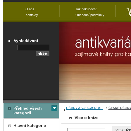
O nás
Jak nakupovat
Kontakty
Obchodní podmínky
Vyhledávání
Přehled všech
DĚJINY A SOUČASNOST
/
ČESKÉ DĚJIN
kategorií
Více o knize
Hlavní kategorie
VE SLUŽ