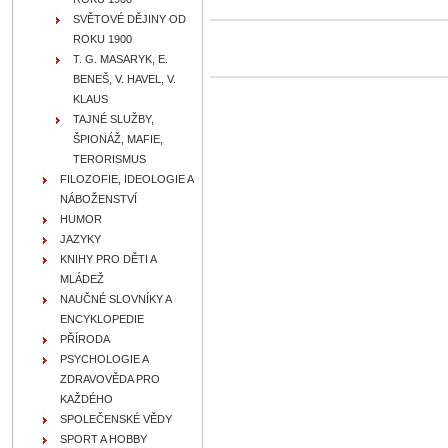
SVĚTOVÉ DĚJINY OD
ROKU 1900
T. G. MASARYK, E.
BENEŠ, V. HAVEL, V.
KLAUS
TAJNÉ SLUŽBY,
ŠPIONÁŽ, MAFIE,
TERORISMUS
FILOZOFIE, IDEOLOGIE A
NÁBOŽENSTVÍ
HUMOR
JAZYKY
KNIHY PRO DĚTI A
MLÁDEŽ
NAUČNÉ SLOVNÍKY A
ENCYKLOPEDIE
PŘÍRODA
PSYCHOLOGIE A
ZDRAVOVĚDA PRO
KAŽDÉHO
SPOLEČENSKÉ VĚDY
SPORT A HOBBY