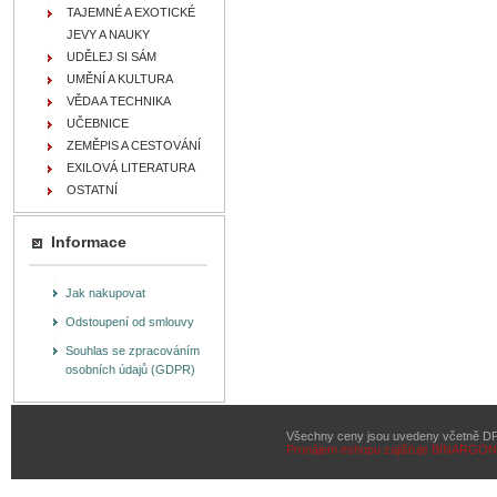
TAJEMNÉ A EXOTICKÉ
JEVY A NAUKY
UDĚLEJ SI SÁM
UMĚNÍ A KULTURA
VĚDA A TECHNIKA
UČEBNICE
ZEMĚPIS A CESTOVÁNÍ
EXILOVÁ LITERATURA
OSTATNÍ
Informace
Jak nakupovat
Odstoupení od smlouvy
Souhlas se zpracováním
osobních údajů (GDPR)
Všechny ceny jsou uvedeny včetně D
Pronájem eshopu zajišťuje
BINARGON