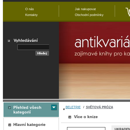
O nás
Jak nakupovat
Kontakty
Obchodní podmínky
Vyhledávání
Přehled všech
BELETRIE
/
SVĚTOVÁ PRÓZA
kategorií
Více o knize
Hlavní kategorie
UKRADEN