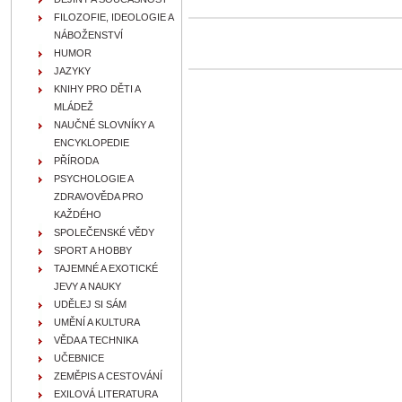
FILOZOFIE, IDEOLOGIE A
NÁBOŽENSTVÍ
HUMOR
JAZYKY
KNIHY PRO DĚTI A
MLÁDEŽ
NAUČNÉ SLOVNÍKY A
ENCYKLOPEDIE
PŘÍRODA
PSYCHOLOGIE A
ZDRAVOVĚDA PRO
KAŽDÉHO
SPOLEČENSKÉ VĚDY
SPORT A HOBBY
TAJEMNÉ A EXOTICKÉ
JEVY A NAUKY
UDĚLEJ SI SÁM
UMĚNÍ A KULTURA
VĚDA A TECHNIKA
UČEBNICE
ZEMĚPIS A CESTOVÁNÍ
EXILOVÁ LITERATURA