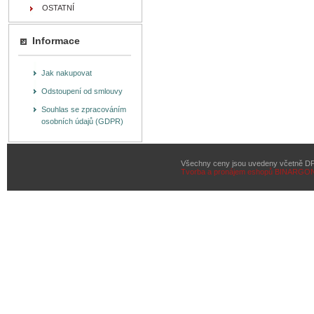
OSTATNÍ
Informace
Jak nakupovat
Odstoupení od smlouvy
Souhlas se zpracováním
osobních údajů (GDPR)
Všechny ceny jsou uvedeny včetně D
Tvorba a pronájem eshopů
BINARGON