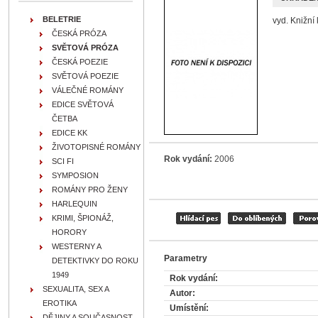
BELETRIE
vyd. Knižní 
ČESKÁ PRÓZA
SVĚTOVÁ PRÓZA
ČESKÁ POEZIE
SVĚTOVÁ POEZIE
VÁLEČNÉ ROMÁNY
EDICE SVĚTOVÁ
ČETBA
EDICE KK
ŽIVOTOPISNÉ ROMÁNY
Rok vydání:
2006
SCI FI
SYMPOSION
ROMÁNY PRO ŽENY
HARLEQUIN
KRIMI, ŠPIONÁŽ,
HORORY
WESTERNY A
Parametry
DETEKTIVKY DO ROKU
1949
Rok vydání:
SEXUALITA, SEX A
Autor:
EROTIKA
Umístění:
DĚJINY A SOUČASNOST