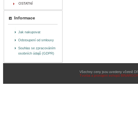
OSTATNÍ
Informace
Jak nakupovat
Odstoupení od smlouvy
Souhlas se zpracováním
osobních údajů (GDPR)
Všechny ceny jsou uvedeny včetně D
Tvorba a pronájem eshopů
BINARGON