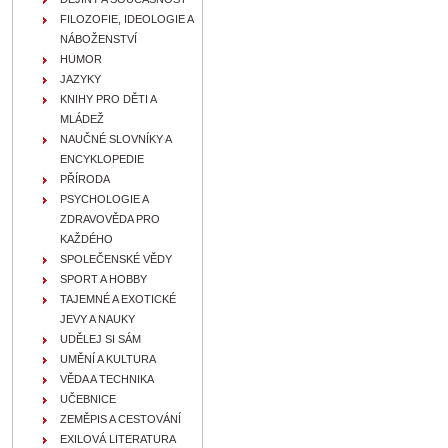
FILOZOFIE, IDEOLOGIE A
NÁBOŽENSTVÍ
HUMOR
JAZYKY
KNIHY PRO DĚTI A
MLÁDEŽ
NAUČNÉ SLOVNÍKY A
ENCYKLOPEDIE
PŘÍRODA
PSYCHOLOGIE A
ZDRAVOVĚDA PRO
KAŽDÉHO
SPOLEČENSKÉ VĚDY
SPORT A HOBBY
TAJEMNÉ A EXOTICKÉ
JEVY A NAUKY
UDĚLEJ SI SÁM
UMĚNÍ A KULTURA
VĚDA A TECHNIKA
UČEBNICE
ZEMĚPIS A CESTOVÁNÍ
EXILOVÁ LITERATURA