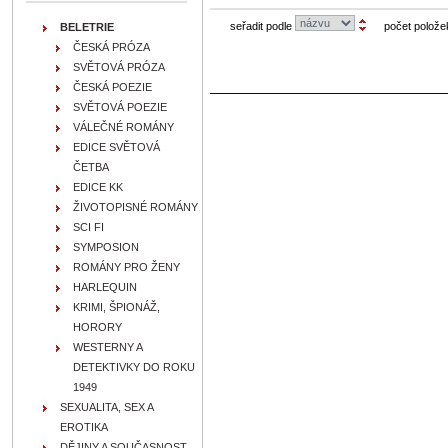
seřadit podle
počet polože
BELETRIE
ČESKÁ PRÓZA
SVĚTOVÁ PRÓZA
ČESKÁ POEZIE
SVĚTOVÁ POEZIE
VÁLEČNÉ ROMÁNY
EDICE SVĚTOVÁ
ČETBA
EDICE KK
ŽIVOTOPISNÉ ROMÁNY
SCI FI
SYMPOSION
ROMÁNY PRO ŽENY
HARLEQUIN
KRIMI, ŠPIONÁŽ,
HORORY
WESTERNY A
DETEKTIVKY DO ROKU
1949
SEXUALITA, SEX A
EROTIKA
DĚJINY A SOUČASNOST