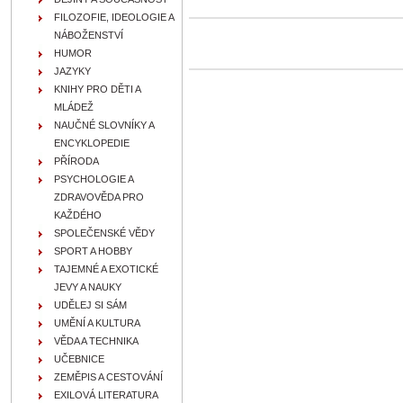
FILOZOFIE, IDEOLOGIE A
NÁBOŽENSTVÍ
HUMOR
JAZYKY
KNIHY PRO DĚTI A
MLÁDEŽ
NAUČNÉ SLOVNÍKY A
ENCYKLOPEDIE
PŘÍRODA
PSYCHOLOGIE A
ZDRAVOVĚDA PRO
KAŽDÉHO
SPOLEČENSKÉ VĚDY
SPORT A HOBBY
TAJEMNÉ A EXOTICKÉ
JEVY A NAUKY
UDĚLEJ SI SÁM
UMĚNÍ A KULTURA
VĚDA A TECHNIKA
UČEBNICE
ZEMĚPIS A CESTOVÁNÍ
EXILOVÁ LITERATURA