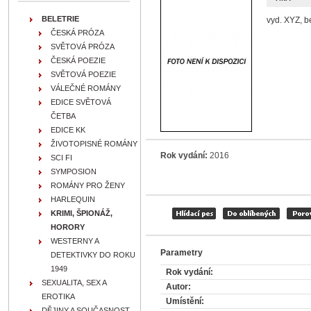
BELETRIE
vyd. XYZ, b
ČESKÁ PRÓZA
SVĚTOVÁ PRÓZA
ČESKÁ POEZIE
SVĚTOVÁ POEZIE
VÁLEČNÉ ROMÁNY
EDICE SVĚTOVÁ
ČETBA
EDICE KK
ŽIVOTOPISNÉ ROMÁNY
Rok vydání:
2016
SCI FI
SYMPOSION
ROMÁNY PRO ŽENY
HARLEQUIN
KRIMI, ŠPIONÁŽ,
HORORY
WESTERNY A
Parametry
DETEKTIVKY DO ROKU
1949
Rok vydání:
SEXUALITA, SEX A
Autor:
EROTIKA
Umístění:
DĚJINY A SOUČASNOST