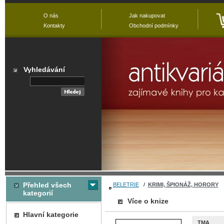
O nás
Jak nakupovat
Kontakty
Obchodní podmínky
Vyhledávání
Přehled všech
BELETRIE
/
KRIMI, ŠPIONÁŽ, HORORY
kategorií
Více o knize
Hlavní kategorie
TMA