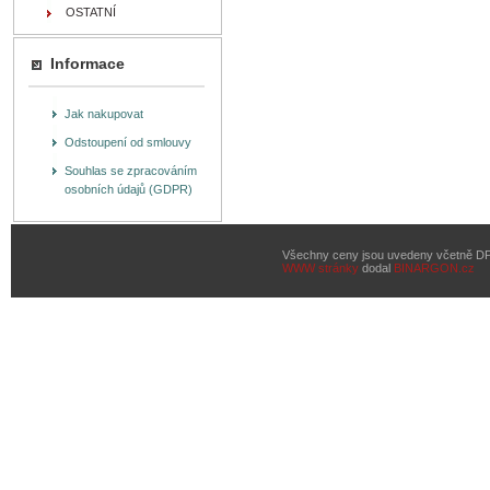
OSTATNÍ
Informace
Jak nakupovat
Odstoupení od smlouvy
Souhlas se zpracováním
osobních údajů (GDPR)
Všechny ceny jsou uvedeny včetně D
WWW stránky
dodal
BINARGON.cz