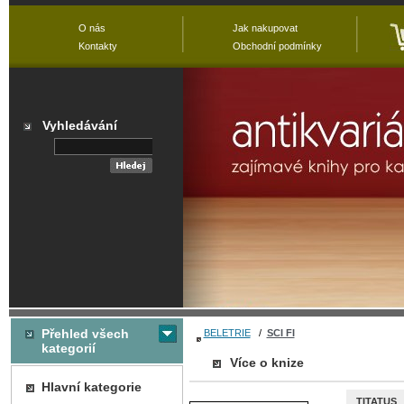
O nás
Jak nakupovat
Kontakty
Obchodní podmínky
Vyhledávání
Přehled všech
BELETRIE
/
SCI FI
kategorií
Více o knize
Hlavní kategorie
TITATUS