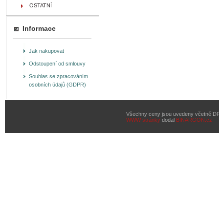
OSTATNÍ
Informace
Jak nakupovat
Odstoupení od smlouvy
Souhlas se zpracováním
osobních údajů (GDPR)
Všechny ceny jsou uvedeny včetně D
WWW stránky
dodal
BINARGON.cz