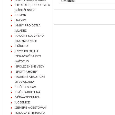
Umístění:
FILOZOFIE, IDEOLOGIE A
NÁBOŽENSTVÍ
HUMOR
JAZYKY
KNIHY PRO DĚTI A
MLÁDEŽ
NAUČNÉ SLOVNÍKY A
ENCYKLOPEDIE
PŘÍRODA
PSYCHOLOGIE A
ZDRAVOVĚDA PRO
KAŽDÉHO
SPOLEČENSKÉ VĚDY
SPORT A HOBBY
TAJEMNÉ A EXOTICKÉ
JEVY A NAUKY
UDĚLEJ SI SÁM
UMĚNÍ A KULTURA
VĚDA A TECHNIKA
UČEBNICE
ZEMĚPIS A CESTOVÁNÍ
EXILOVÁ LITERATURA