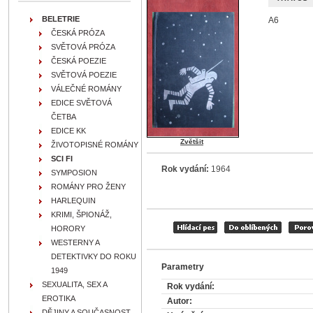
BELETRIE
A6
ČESKÁ PRÓZA
SVĚTOVÁ PRÓZA
ČESKÁ POEZIE
SVĚTOVÁ POEZIE
VÁLEČNÉ ROMÁNY
EDICE SVĚTOVÁ
ČETBA
EDICE KK
Zvětšit
ŽIVOTOPISNÉ ROMÁNY
SCI FI
Rok vydání:
1964
SYMPOSION
ROMÁNY PRO ŽENY
HARLEQUIN
KRIMI, ŠPIONÁŽ,
HORORY
WESTERNY A
DETEKTIVKY DO ROKU
Parametry
1949
SEXUALITA, SEX A
Rok vydání:
EROTIKA
Autor:
DĚJINY A SOUČASNOST