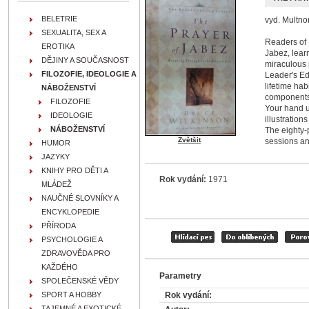
BELETRIE
vyd. Multno
SEXUALITA, SEX A
Readers of 
EROTIKA
Jabez, lear
DĚJINY A SOUČASNOST
miraculous 
FILOZOFIE, IDEOLOGIE A
Leader's Ed
lifetime hab
NÁBOŽENSTVÍ
components 
FILOZOFIE
Your hand u
IDEOLOGIE
illustration
NÁBOŽENSTVÍ
The eighty-p
Zvětšit
sessions an
HUMOR
JAZYKY
KNIHY PRO DĚTI A
Rok vydání:
1971
MLÁDEŽ
NAUČNÉ SLOVNÍKY A
ENCYKLOPEDIE
PŘÍRODA
PSYCHOLOGIE A
ZDRAVOVĚDA PRO
KAŽDÉHO
Parametry
SPOLEČENSKÉ VĚDY
Rok vydání:
SPORT A HOBBY
TAJEMNÉ A EXOTICKÉ