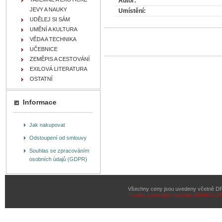
Autor:
JEVY A NAUKY
Umístění:
UDĚLEJ SI SÁM
UMĚNÍ A KULTURA
VĚDA A TECHNIKA
UČEBNICE
ZEMĚPIS A CESTOVÁNÍ
EXILOVÁ LITERATURA
OSTATNÍ
Informace
Jak nakupovat
Odstoupení od smlouvy
Souhlas se zpracováním
osobních údajů (GDPR)
Všechny ceny jsou uvedeny včetně D
Tvorba a pronájem eshopů
BINARGON