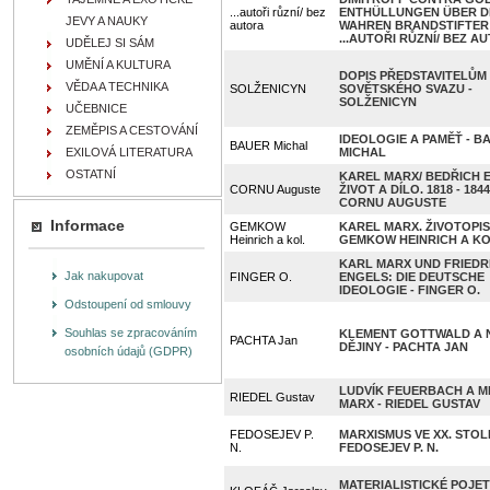
...autoři různí/ bez
ENTHÜLLUNGEN ÜBER D
JEVY A NAUKY
autora
WAHREN BRANDSTIFTER 
...AUTOŘI RŮZNÍ/ BEZ A
UDĚLEJ SI SÁM
UMĚNÍ A KULTURA
DOPIS PŘEDSTAVITELŮM
VĚDA A TECHNIKA
SOLŽENICYN
SOVĚTSKÉHO SVAZU -
SOLŽENICYN
UČEBNICE
ZEMĚPIS A CESTOVÁNÍ
IDEOLOGIE A PAMĚŤ - B
BAUER Michal
EXILOVÁ LITERATURA
MICHAL
OSTATNÍ
KAREL MARX/ BEDŘICH 
CORNU Auguste
ŽIVOT A DÍLO. 1818 - 1844
CORNU AUGUSTE
Informace
GEMKOW
KAREL MARX. ŽIVOTOPIS
Heinrich a kol.
GEMKOW HEINRICH A KO
KARL MARX UND FRIEDR
Jak nakupovat
FINGER O.
ENGELS: DIE DEUTSCHE
IDEOLOGIE - FINGER O.
Odstoupení od smlouvy
Souhlas se zpracováním
KLEMENT GOTTWALD A 
PACHTA Jan
DĚJINY - PACHTA JAN
osobních údajů (GDPR)
LUDVÍK FEUERBACH A M
RIEDEL Gustav
MARX - RIEDEL GUSTAV
FEDOSEJEV P.
MARXISMUS VE XX. STOLE
N.
FEDOSEJEV P. N.
MATERIALISTICKÉ POJETÍ