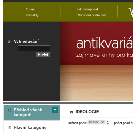
O nás
Jak nakupovat
Kontakty
Obchodní podmínky
Vyhledávání
Přehled všech
IDEOLOGIE
kategorií
seřadit podle
počet polože
Hlavní kategorie