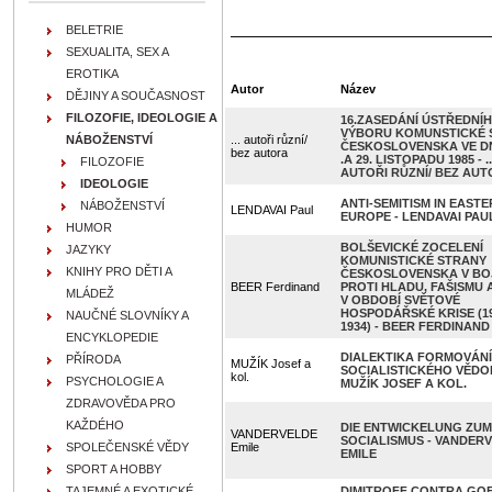
BELETRIE
SEXUALITA, SEX A
EROTIKA
Autor
Název
DĚJINY A SOUČASNOST
FILOZOFIE, IDEOLOGIE A
16.ZASEDÁNÍ ÚSTŘEDNÍ
VÝBORU KOMUNSTICKÉ 
NÁBOŽENSTVÍ
... autoři různí/
ČESKOSLOVENSKA VE D
bez autora
.A 29. LISTOPADU 1985 - ..
FILOZOFIE
AUTOŘI RŮZNÍ/ BEZ AU
IDEOLOGIE
ANTI-SEMITISM IN EASTE
NÁBOŽENSTVÍ
LENDAVAI Paul
EUROPE - LENDAVAI PAU
HUMOR
BOLŠEVICKÉ ZOCELENÍ
JAZYKY
KOMUNISTICKÉ STRANY
KNIHY PRO DĚTI A
ČESKOSLOVENSKA V BO
BEER Ferdinand
PROTI HLADU, FAŠISMU 
MLÁDEŽ
V OBDOBÍ SVĚTOVÉ
HOSPODÁŘSKÉ KRISE (19
NAUČNÉ SLOVNÍKY A
1934) - BEER FERDINAND
ENCYKLOPEDIE
DIALEKTIKA FORMOVÁNÍ
PŘÍRODA
MUŽÍK Josef a
SOCIALISTICKÉHO VĚDOM
kol.
PSYCHOLOGIE A
MUŽÍK JOSEF A KOL.
ZDRAVOVĚDA PRO
KAŽDÉHO
DIE ENTWICKELUNG ZUM
VANDERVELDE
SOCIALISMUS - VANDER
SPOLEČENSKÉ VĚDY
Emile
EMILE
SPORT A HOBBY
TAJEMNÉ A EXOTICKÉ
DIMITROFF CONTRA GOE