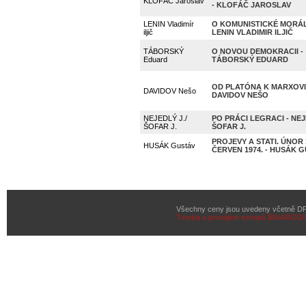
KLOFÁČ Jaroslav
- KLOFÁČ JAROSLAV
LENIN Vladimír
O KOMUNISTICKÉ MORÁL
iljič
LENIN VLADIMIR ILJIČ
TÁBORSKÝ
O NOVOU DEMOKRACII -
Eduard
TÁBORSKÝ EDUARD
OD PLATÓNA K MARXOVI 
DAVIDOV Nešo
DAVIDOV NEŠO
NEJEDLÝ J./
PO PRÁCI LEGRACI - NEJ
ŠOFAR J.
ŠOFAR J.
PROJEVY A STATI. ÚNOR 
HUSÁK Gustáv
ČERVEN 1974. - HUSÁK 
Všechny ceny jsou uvedeny včetně D
Tvorba a pronájem eshopů
BINARGON