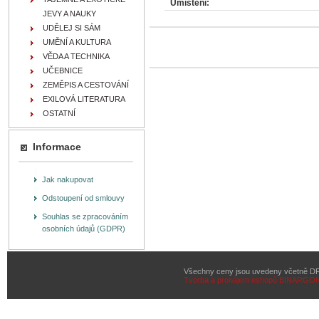
Umístění:
JEVY A NAUKY
UDĚLEJ SI SÁM
UMĚNÍ A KULTURA
VĚDA A TECHNIKA
UČEBNICE
ZEMĚPIS A CESTOVÁNÍ
EXILOVÁ LITERATURA
OSTATNÍ
Informace
Jak nakupovat
Odstoupení od smlouvy
Souhlas se zpracováním
osobních údajů (GDPR)
Všechny ceny jsou uvedeny včetně D
Tvorba a pronájem eshopů
BINARGON