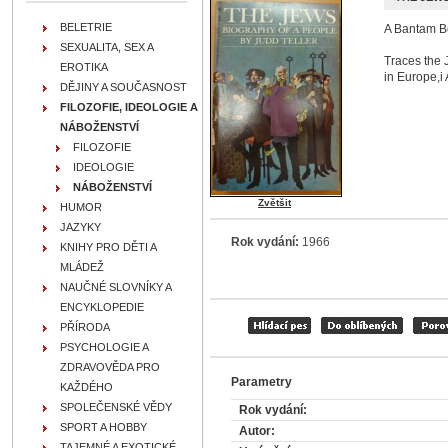
BELETRIE
A Bantam Boo
SEXUALITA, SEX A
Traces the 
EROTIKA
in Europe,i
DĚJINY A SOUČASNOST
FILOZOFIE, IDEOLOGIE A
NÁBOŽENSTVÍ
FILOZOFIE
IDEOLOGIE
NÁBOŽENSTVÍ
Zvětšit
HUMOR
JAZYKY
Rok vydání:
1966
KNIHY PRO DĚTI A
MLÁDEŽ
NAUČNÉ SLOVNÍKY A
ENCYKLOPEDIE
PŘÍRODA
PSYCHOLOGIE A
ZDRAVOVĚDA PRO
Parametry
KAŽDÉHO
SPOLEČENSKÉ VĚDY
Rok vydání:
SPORT A HOBBY
Autor:
TAJEMNÉ A EXOTICKÉ