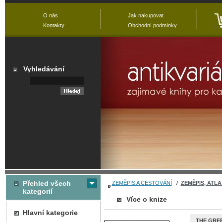
O nás
Jak nakupovat
Kontakty
Obchodní podmínky
Vyhledávání
Přehled všech
ZEMĚPIS A CESTOVÁNÍ
/
ZEMĚPIS, ATLA
kategorií
Více o knize
Hlavní kategorie
THE GREE