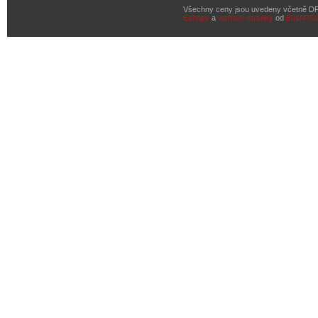
Všechny ceny jsou uvedeny včetně D
Eshopy
a
webové stránky
od
BINARG