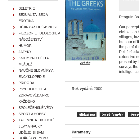
BELETRIE
SEXUALITA, SEX A
Penguin Boo
EROTIKA
Our percept
DĚJINY A SOUČASNOST
civilization
FILOZOFIE, IDEOLOGIE A
villages, l
NÁBOŽENSTVÍ
humour of it
HUMOR
the painful
Pettifer's c
JAZYKY
extensive ne
KNIHY PRO DĚTI A
present by l
Zvětšit
MLÁDEŽ
surveys the 
NAUČNÉ SLOVNÍKY A
intelligence
ENCYKLOPEDIE
PŘÍRODA
Rok vydání:
2000
PSYCHOLOGIE A
ZDRAVOVĚDA PRO
KAŽDÉHO
SPOLEČENSKÉ VĚDY
SPORT A HOBBY
TAJEMNÉ A EXOTICKÉ
JEVY A NAUKY
Parametry
UDĚLEJ SI SÁM
UMĚNÍ A KULTURA