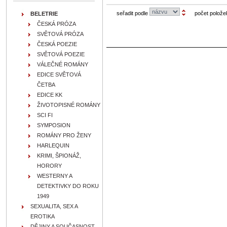
seřadit podle
počet polože
BELETRIE
ČESKÁ PRÓZA
SVĚTOVÁ PRÓZA
ČESKÁ POEZIE
SVĚTOVÁ POEZIE
VÁLEČNÉ ROMÁNY
EDICE SVĚTOVÁ
ČETBA
EDICE KK
ŽIVOTOPISNÉ ROMÁNY
SCI FI
SYMPOSION
ROMÁNY PRO ŽENY
HARLEQUIN
KRIMI, ŠPIONÁŽ,
HORORY
WESTERNY A
DETEKTIVKY DO ROKU
1949
SEXUALITA, SEX A
EROTIKA
DĚJINY A SOUČASNOST