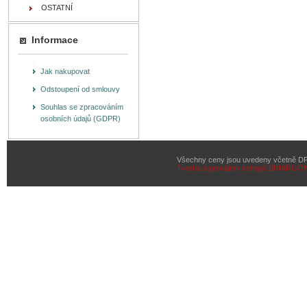
OSTATNÍ
Informace
Jak nakupovat
Odstoupení od smlouvy
Souhlas se zpracováním
osobních údajů (GDPR)
Všechny ceny jsou uvedeny včetně D
Tvorba a pronájem eshopů
BINARGON