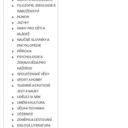
FILOZOFIE, IDEOLOGIE A
NÁBOŽENSTVÍ
HUMOR
JAZYKY
KNIHY PRO DĚTI A
MLÁDEŽ
NAUČNÉ SLOVNÍKY A
ENCYKLOPEDIE
PŘÍRODA
PSYCHOLOGIE A
ZDRAVOVĚDA PRO
KAŽDÉHO
SPOLEČENSKÉ VĚDY
SPORT A HOBBY
TAJEMNÉ A EXOTICKÉ
JEVY A NAUKY
UDĚLEJ SI SÁM
UMĚNÍ A KULTURA
VĚDA A TECHNIKA
UČEBNICE
ZEMĚPIS A CESTOVÁNÍ
EXILOVÁ LITERATURA