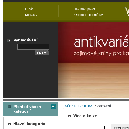
O nás
Jak nakupovat
Kontakty
Obchodní podmínky
Vyhledávání
Přehled všech
VĚDA A TECHNIKA
/
OSTATNÍ
kategorií
Více o knize
Hlavní kategorie
TECHNICK