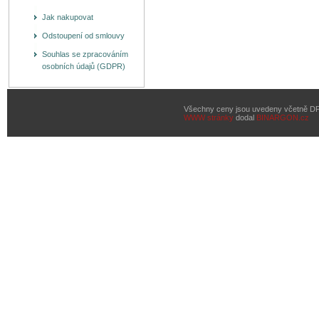
Jak nakupovat
Odstoupení od smlouvy
Souhlas se zpracováním
osobních údajů (GDPR)
Všechny ceny jsou uvedeny včetně D
WWW stránky
dodal
BINARGON.cz