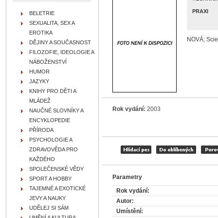
PRAXI
BELETRIE
SEXUALITA, SEX A
EROTIKA
NOVÁ; Scien
DĚJINY A SOUČASNOST
FILOZOFIE, IDEOLOGIE A
NÁBOŽENSTVÍ
HUMOR
JAZYKY
KNIHY PRO DĚTI A
MLÁDEŽ
Rok vydání:
2003
NAUČNÉ SLOVNÍKY A
ENCYKLOPEDIE
PŘÍRODA
PSYCHOLOGIE A
ZDRAVOVĚDA PRO
KAŽDÉHO
SPOLEČENSKÉ VĚDY
Parametry
SPORT A HOBBY
TAJEMNÉ A EXOTICKÉ
Rok vydání:
JEVY A NAUKY
Autor:
UDĚLEJ SI SÁM
Umístění:
UMĚNÍ A KULTURA