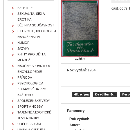
BELETRIE
část. odtrž. 
SEXUALITA, SEX A
EROTIKA
DĚJINY A SOUČASNOST
FILOZOFIE, IDEOLOGIE A
NÁBOŽENSTVÍ
HUMOR
JAZYKY
KNIHY PRO DĚTI A
Zvětšit
MLÁDEŽ
NAUČNÉ SLOVNÍKY A
Rok vydání:
1954
ENCYKLOPEDIE
PŘÍRODA
PSYCHOLOGIE A
ZDRAVOVĚDA PRO
KAŽDÉHO
SPOLEČENSKÉ VĚDY
SPORT A HOBBY
Parametry
TAJEMNÉ A EXOTICKÉ
JEVY A NAUKY
Rok vydání:
UDĚLEJ SI SÁM
Autor:
UMĚNÍ A KULTURA