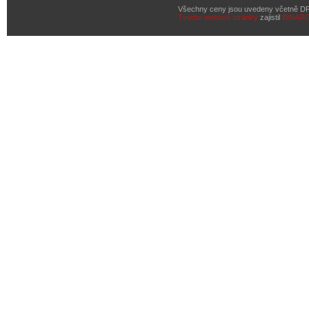
Všechny ceny jsou uvedeny včetně D
Tvorbu webové stránky
zajistil
BINAR