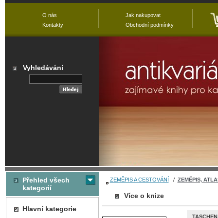
O nás
Jak nakupovat
Kontakty
Obchodní podmínky
Vyhledávání
Přehled všech
ZEMĚPIS A CESTOVÁNÍ
/
ZEMĚPIS, ATLA
kategorií
Více o knize
Hlavní kategorie
TASCHEN