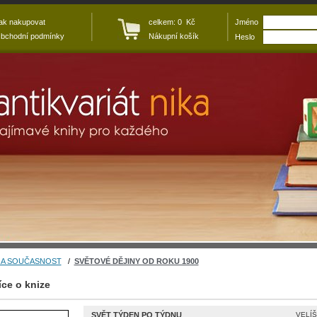
ak nakupovat
celkem: 0 Kč
Jméno
bchodní podmínky
Nákupní košík
Heslo
 A SOUČASNOST
/
SVĚTOVÉ DĚJINY OD ROKU 1900
íce o knize
SVĚT TÝDEN PO TÝDNU
VELÍŠ