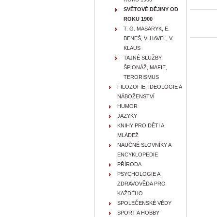
SVĚTOVÉ DĚJINY OD
ROKU 1900
T. G. MASARYK, E.
BENEŠ, V. HAVEL, V.
KLAUS
TAJNÉ SLUŽBY,
ŠPIONÁŽ, MAFIE,
TERORISMUS
FILOZOFIE, IDEOLOGIE A
NÁBOŽENSTVÍ
HUMOR
JAZYKY
KNIHY PRO DĚTI A
MLÁDEŽ
NAUČNÉ SLOVNÍKY A
ENCYKLOPEDIE
PŘÍRODA
PSYCHOLOGIE A
ZDRAVOVĚDA PRO
KAŽDÉHO
SPOLEČENSKÉ VĚDY
SPORT A HOBBY