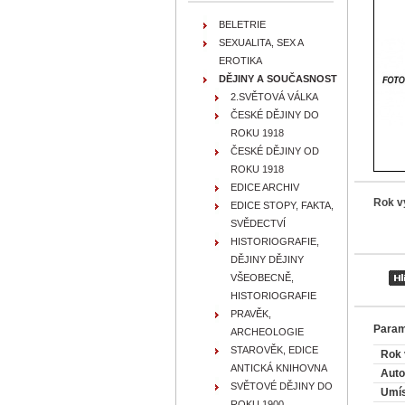
BELETRIE
SEXUALITA, SEX A
EROTIKA
DĚJINY A SOUČASNOST
2.SVĚTOVÁ VÁLKA
ČESKÉ DĚJINY DO
ROKU 1918
ČESKÉ DĚJINY OD
ROKU 1918
EDICE ARCHIV
Rok v
EDICE STOPY, FAKTA,
SVĚDECTVÍ
HISTORIOGRAFIE,
DĚJINY DĚJINY
VŠEOBECNĚ,
HISTORIOGRAFIE
PRAVĚK,
Param
ARCHEOLOGIE
STAROVĚK, EDICE
Rok 
ANTICKÁ KNIHOVNA
Auto
SVĚTOVÉ DĚJINY DO
Umís
ROKU 1900