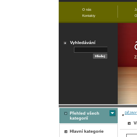
O nás
J
Kontakty
O
Vyhledávání
Přehled všech
DĚJINY
kategorií
V
Hlavní kategorie