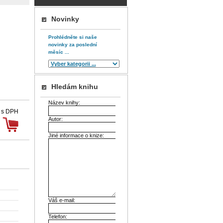
Novinky
Prohlédněte si naše
novinky za poslední
měsíc ...
Hledám knihu
Název knihy:
 s DPH
Autor:
Jiné informace o knize:
Váš e-mail:
Telefon: