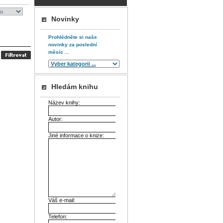
Novinky
Prohlédněte si naše
novinky za poslední
měsíc ...
Hledám knihu
Název knihy:
Autor:
Jiné informace o knize:
Váš e-mail:
Telefon: