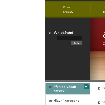
O nás
J
Kontakty
O
Vyhledávání
Přehled všech
S
kategorií
Hlavní kategorie
V