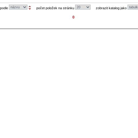
 podle
počet položek na stránku
zobrazit katalog jako
0