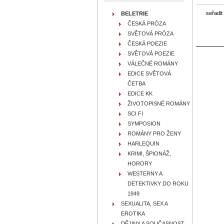
seřadit
BELETRIE
ČESKÁ PRÓZA
SVĚTOVÁ PRÓZA
ČESKÁ POEZIE
SVĚTOVÁ POEZIE
VÁLEČNÉ ROMÁNY
EDICE SVĚTOVÁ
ČETBA
EDICE KK
ŽIVOTOPISNÉ ROMÁNY
SCI FI
SYMPOSION
ROMÁNY PRO ŽENY
HARLEQUIN
KRIMI, ŠPIONÁŽ,
HORORY
WESTERNY A
DETEKTIVKY DO ROKU
1949
SEXUALITA, SEX A
EROTIKA
DĚJINY A SOUČASNOST