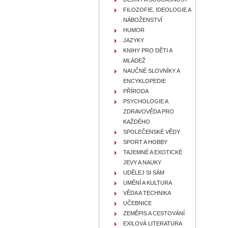
FILOZOFIE, IDEOLOGIE A
NÁBOŽENSTVÍ
HUMOR
JAZYKY
KNIHY PRO DĚTI A
MLÁDEŽ
NAUČNÉ SLOVNÍKY A
ENCYKLOPEDIE
PŘÍRODA
PSYCHOLOGIE A
ZDRAVOVĚDA PRO
KAŽDÉHO
SPOLEČENSKÉ VĚDY
SPORT A HOBBY
TAJEMNÉ A EXOTICKÉ
JEVY A NAUKY
UDĚLEJ SI SÁM
UMĚNÍ A KULTURA
VĚDA A TECHNIKA
UČEBNICE
ZEMĚPIS A CESTOVÁNÍ
EXILOVÁ LITERATURA