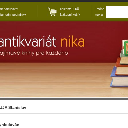
ak nakupovat
celkem: 0 Kč
Jméno
bchodní podmínky
Nákupní košík
Heslo
UJA Stanislav
yhledávání