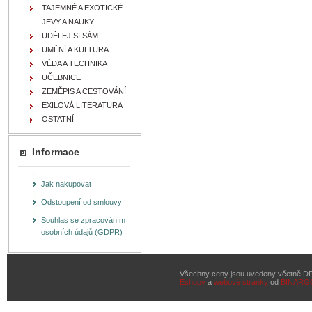
TAJEMNÉ A EXOTICKÉ
JEVY A NAUKY
UDĚLEJ SI SÁM
UMĚNÍ A KULTURA
VĚDA A TECHNIKA
UČEBNICE
ZEMĚPIS A CESTOVÁNÍ
EXILOVÁ LITERATURA
OSTATNÍ
Informace
Jak nakupovat
Odstoupení od smlouvy
Souhlas se zpracováním
osobních údajů (GDPR)
Všechny ceny jsou uvedeny včetně D
Eshopy
a
webové stránky
od
BINARG