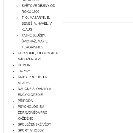
SVĚTOVÉ DĚJINY OD
ROKU 1900
T. G. MASARYK, E.
BENEŠ, V. HAVEL, V.
KLAUS
TAJNÉ SLUŽBY,
ŠPIONÁŽ, MAFIE,
TERORISMUS
FILOZOFIE, IDEOLOGIE A
NÁBOŽENSTVÍ
HUMOR
JAZYKY
KNIHY PRO DĚTI A
MLÁDEŽ
NAUČNÉ SLOVNÍKY A
ENCYKLOPEDIE
PŘÍRODA
PSYCHOLOGIE A
ZDRAVOVĚDA PRO
KAŽDÉHO
SPOLEČENSKÉ VĚDY
SPORT A HOBBY