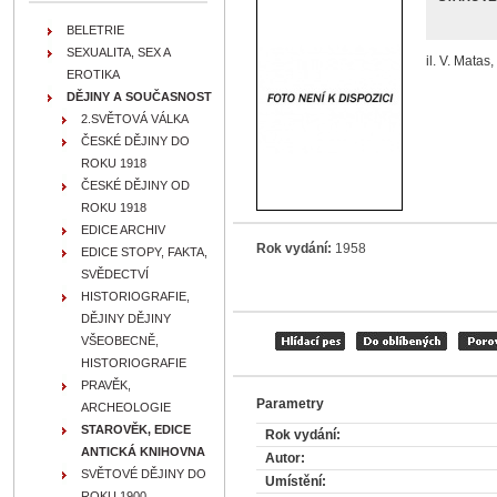
BELETRIE
SEXUALITA, SEX A
il. V. Matas,
EROTIKA
DĚJINY A SOUČASNOST
2.SVĚTOVÁ VÁLKA
ČESKÉ DĚJINY DO
ROKU 1918
ČESKÉ DĚJINY OD
ROKU 1918
EDICE ARCHIV
Rok vydání:
1958
EDICE STOPY, FAKTA,
SVĚDECTVÍ
HISTORIOGRAFIE,
DĚJINY DĚJINY
VŠEOBECNĚ,
HISTORIOGRAFIE
PRAVĚK,
Parametry
ARCHEOLOGIE
STAROVĚK, EDICE
Rok vydání:
ANTICKÁ KNIHOVNA
Autor:
SVĚTOVÉ DĚJINY DO
Umístění:
ROKU 1900