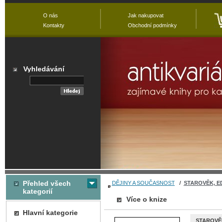
O nás
Jak nakupovat
Kontakty
Obchodní podmínky
Vyhledávání
Přehled všech
DĚJINY A SOUČASNOST
/
STAROVĚK, E
kategorií
Více o knize
Hlavní kategorie
STAROVĚ