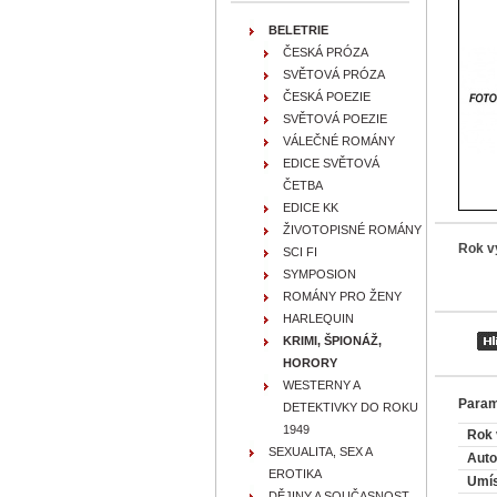
BELETRIE
ČESKÁ PRÓZA
SVĚTOVÁ PRÓZA
ČESKÁ POEZIE
SVĚTOVÁ POEZIE
VÁLEČNÉ ROMÁNY
EDICE SVĚTOVÁ
ČETBA
EDICE KK
ŽIVOTOPISNÉ ROMÁNY
Rok v
SCI FI
SYMPOSION
ROMÁNY PRO ŽENY
HARLEQUIN
KRIMI, ŠPIONÁŽ,
HORORY
WESTERNY A
Param
DETEKTIVKY DO ROKU
1949
Rok 
SEXUALITA, SEX A
Auto
EROTIKA
Umís
DĚJINY A SOUČASNOST