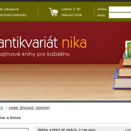
ak nakupovat
celkem: 0 Kč
Jméno
bchodní podmínky
Nákupní košík
Heslo
IE
/
KRIMI, ŠPIONÁŽ, HORORY
íce o knize
ŠPIÓN, KTERÝ SE VRÁTIL Z CHLADU
CAR