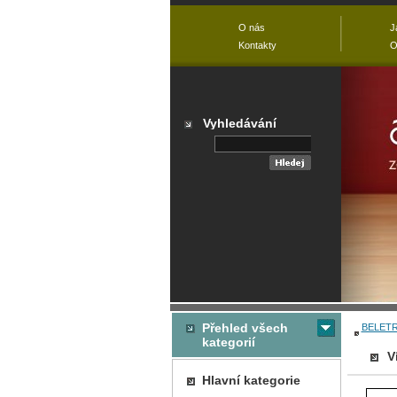
O nás
J
Kontakty
O
Vyhledávání
Přehled všech
BELETR
kategorií
V
Hlavní kategorie