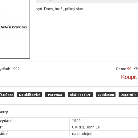
vyd. Dnes, brož., pěkný stav
ydání:
1992
Cena:
90
Kč
Koupit
etry
vydání:
1992
r:
CARRÉ John Le
tění:
na prodejně