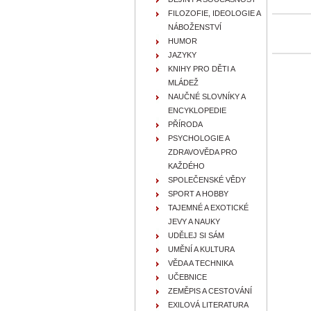
FILOZOFIE, IDEOLOGIE A
NÁBOŽENSTVÍ
HUMOR
JAZYKY
KNIHY PRO DĚTI A
MLÁDEŽ
NAUČNÉ SLOVNÍKY A
ENCYKLOPEDIE
PŘÍRODA
PSYCHOLOGIE A
ZDRAVOVĚDA PRO
KAŽDÉHO
SPOLEČENSKÉ VĚDY
SPORT A HOBBY
TAJEMNÉ A EXOTICKÉ
JEVY A NAUKY
UDĚLEJ SI SÁM
UMĚNÍ A KULTURA
VĚDA A TECHNIKA
UČEBNICE
ZEMĚPIS A CESTOVÁNÍ
EXILOVÁ LITERATURA