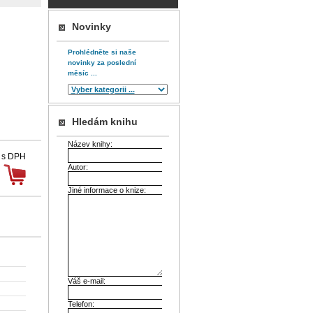
Novinky
Prohlédněte si naše
novinky za poslední
měsíc ...
Hledám knihu
Název knihy:
 s DPH
Autor:
Jiné informace o knize:
Váš e-mail:
Telefon: