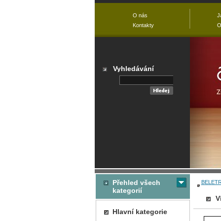
O nás
J
Kontakty
O
Vyhledávání
Přehled všech
BELETR
kategorií
V
Hlavní kategorie