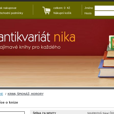
ak nakupovat
celkem: 0 Kč
Jméno
bchodní podmínky
Nákupní košík
Heslo
IE
/
KRIMI, ŠPIONÁŽ, HORORY
íce o knize
ŠPÍNA ZA NEHTY
SAUDKOVÁ Sára/ ČER