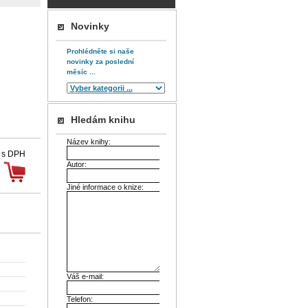
Novinky
Prohlédněte si naše
novinky za poslední
měsíc ...
Hledám knihu
Název knihy:
 s DPH
Autor:
Jiné informace o knize:
Váš e-mail:
Telefon: