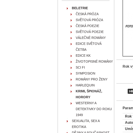
BELETRIE
ČESKÁ PRÓZA
SVĚTOVÁ PRÓZA
ČESKÁ POEZIE
SVĚTOVÁ POEZIE
VÁLEČNÉ ROMÁNY
EDICE SVĚTOVÁ
ČETBA
EDICE KK
ŽIVOTOPISNÉ ROMÁNY
Rok v
SCI FI
SYMPOSION
ROMÁNY PRO ŽENY
HARLEQUIN
KRIMI, ŠPIONÁŽ,
HORORY
WESTERNY A
Param
DETEKTIVKY DO ROKU
1949
Rok 
SEXUALITA, SEX A
Auto
EROTIKA
Umís
DĚJINY A SOUČASNOST