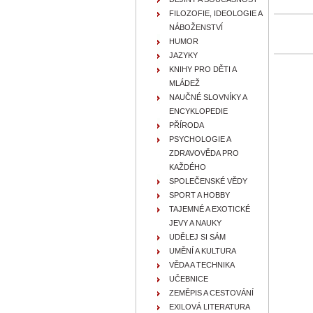
FILOZOFIE, IDEOLOGIE A
NÁBOŽENSTVÍ
HUMOR
JAZYKY
KNIHY PRO DĚTI A
MLÁDEŽ
NAUČNÉ SLOVNÍKY A
ENCYKLOPEDIE
PŘÍRODA
PSYCHOLOGIE A
ZDRAVOVĚDA PRO
KAŽDÉHO
SPOLEČENSKÉ VĚDY
SPORT A HOBBY
TAJEMNÉ A EXOTICKÉ
JEVY A NAUKY
UDĚLEJ SI SÁM
UMĚNÍ A KULTURA
VĚDA A TECHNIKA
UČEBNICE
ZEMĚPIS A CESTOVÁNÍ
EXILOVÁ LITERATURA