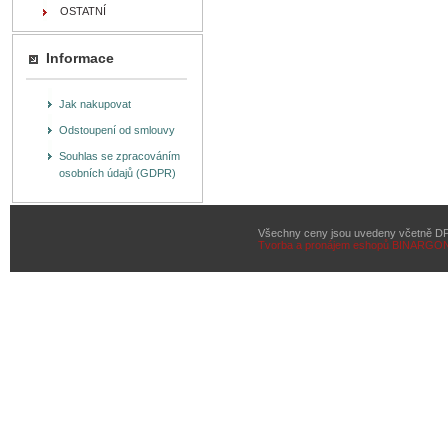
OSTATNÍ
Informace
Jak nakupovat
Odstoupení od smlouvy
Souhlas se zpracováním
osobních údajů (GDPR)
Všechny ceny jsou uvedeny včetně D
Tvorba a pronájem eshopů
BINARGON