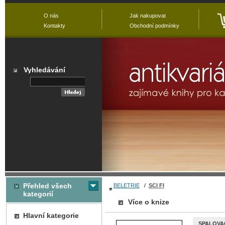
O nás
Jak nakupovat
Kontakty
Obchodní podmínky
Vyhledávání
Přehled všech
BELETRIE
/
SCI FI
kategorií
Více o knize
Hlavní kategorie
SPALOVA