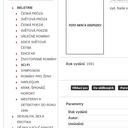
BELETRIE
vyd. Naše v
ČESKÁ PRÓZA
SVĚTOVÁ PRÓZA
ČESKÁ POEZIE
SVĚTOVÁ POEZIE
VÁLEČNÉ ROMÁNY
EDICE SVĚTOVÁ
ČETBA
EDICE KK
ŽIVOTOPISNÉ ROMÁNY
Rok vydání:
1991
SCI FI
SYMPOSION
ROMÁNY PRO ŽENY
HARLEQUIN
KRIMI, ŠPIONÁŽ,
HORORY
WESTERNY A
Parametry
DETEKTIVKY DO ROKU
1949
Rok vydání:
SEXUALITA, SEX A
Autor:
EROTIKA
Umístění:
DĚJINY A SOUČASNOST