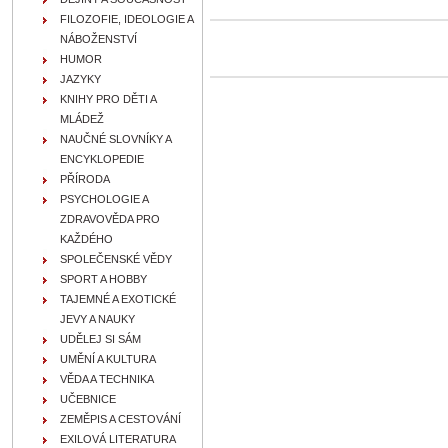
FILOZOFIE, IDEOLOGIE A
NÁBOŽENSTVÍ
HUMOR
JAZYKY
KNIHY PRO DĚTI A
MLÁDEŽ
NAUČNÉ SLOVNÍKY A
ENCYKLOPEDIE
PŘÍRODA
PSYCHOLOGIE A
ZDRAVOVĚDA PRO
KAŽDÉHO
SPOLEČENSKÉ VĚDY
SPORT A HOBBY
TAJEMNÉ A EXOTICKÉ
JEVY A NAUKY
UDĚLEJ SI SÁM
UMĚNÍ A KULTURA
VĚDA A TECHNIKA
UČEBNICE
ZEMĚPIS A CESTOVÁNÍ
EXILOVÁ LITERATURA