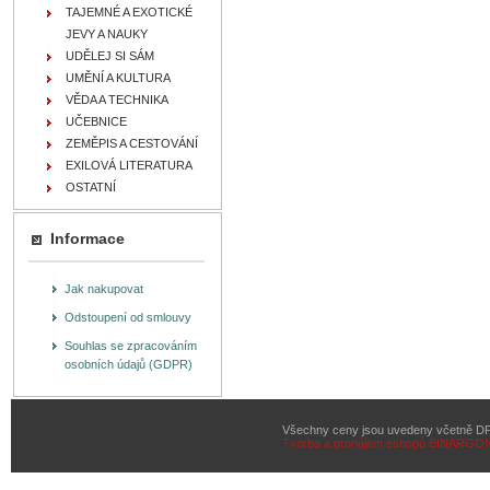
TAJEMNÉ A EXOTICKÉ
JEVY A NAUKY
UDĚLEJ SI SÁM
UMĚNÍ A KULTURA
VĚDA A TECHNIKA
UČEBNICE
ZEMĚPIS A CESTOVÁNÍ
EXILOVÁ LITERATURA
OSTATNÍ
Informace
Jak nakupovat
Odstoupení od smlouvy
Souhlas se zpracováním
osobních údajů (GDPR)
Všechny ceny jsou uvedeny včetně D
Tvorba a pronájem eshopů
BINARGON