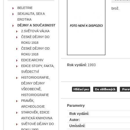
BELETRIE
brož.
SEXUALITA, SEX A
EROTIKA
DĚJINY A SOUČASNOST
2.SVĚTOVÁ VÁLKA
ČESKÉ DĚJINY DO
ROKU 1918
ČESKÉ DĚJINY OD
ROKU 1918
EDICE ARCHIV
Rok vydání:
1993
EDICE STOPY, FAKTA,
SVĚDECTVÍ
HISTORIOGRAFIE,
DĚJINY DĚJINY
VŠEOBECNĚ,
HISTORIOGRAFIE
PRAVĚK,
Parametry
ARCHEOLOGIE
STAROVĚK, EDICE
Rok vydání:
ANTICKÁ KNIHOVNA
Autor:
SVĚTOVÉ DĚJINY DO
Umístění:
ROKU 1900