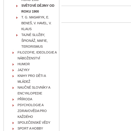
SVĚTOVÉ DĚJINY OD
ROKU 1900
T. G. MASARYK, E.
BENEŠ, V. HAVEL, V.
KLAUS
TAJNÉ SLUŽBY,
ŠPIONÁŽ, MAFIE,
TERORISMUS
FILOZOFIE, IDEOLOGIE A
NÁBOŽENSTVÍ
HUMOR
JAZYKY
KNIHY PRO DĚTI A
MLÁDEŽ
NAUČNÉ SLOVNÍKY A
ENCYKLOPEDIE
PŘÍRODA
PSYCHOLOGIE A
ZDRAVOVĚDA PRO
KAŽDÉHO
SPOLEČENSKÉ VĚDY
SPORT A HOBBY