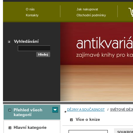
O nás
Jak nakupovat
Kontakty
Obchodní podmínky
Vyhledávání
Přehled všech
DĚJINY A SOUČASNOST
/
SVĚTOVÉ DĚJ
kategorií
Více o knize
Hlavní kategorie
SOUKROM