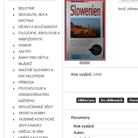
BELETRIE
brož.,něme
SEXUALITA, SEX A
EROTIKA
DĚJINY A SOUČASNOST
FILOZOFIE, IDEOLOGIE A
NÁBOŽENSTVÍ
HUMOR
JAZYKY
KNIHY PRO DĚTI A
Zvětšit
MLÁDEŽ
NAUČNÉ SLOVNÍKY A
Rok vydání:
1999
ENCYKLOPEDIE
PŘÍRODA
PSYCHOLOGIE A
ZDRAVOVĚDA PRO
KAŽDÉHO
SPOLEČENSKÉ VĚDY
SPORT A HOBBY
Parametry
TAJEMNÉ A EXOTICKÉ
JEVY A NAUKY
Rok vydání:
UDĚLEJ SI SÁM
Autor:
UMĚNÍ A KULTURA