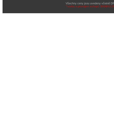
Všechny ceny jsou uvedeny včetně D
Tvorba a pronájem eshopů
BINARGON