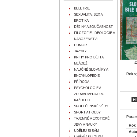
BELETRIE
SEXUALITA, SEX A
EROTIKA
DĚJINY A SOUČASNOST
FILOZOFIE, IDEOLOGIE A
NÁBOŽENSTVÍ
HUMOR
JAZYKY
KNIHY PRO DĚTI A
Z
MLÁDEŽ
NAUČNÉ SLOVNÍKY A
Rok v
ENCYKLOPEDIE
PŘÍRODA
PSYCHOLOGIE A
ZDRAVOVĚDA PRO
KAŽDÉHO
SPOLEČENSKÉ VĚDY
SPORT A HOBBY
Param
TAJEMNÉ A EXOTICKÉ
JEVY A NAUKY
Rok 
UDĚLEJ SI SÁM
Auto
UMĚNÍ A KULTURA