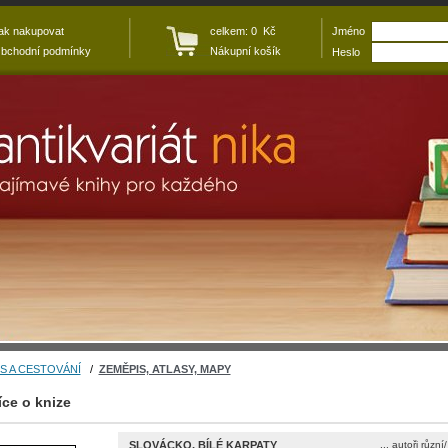
ak nakupovat
celkem: 0 Kč
Jméno
bchodní podmínky
Nákupní košík
Heslo
S A CESTOVÁNÍ
/
ZEMĚPIS, ATLASY, MAPY
íce o knize
SLOVÁCKO, BÍLÉ KARPATY
... autoři různ