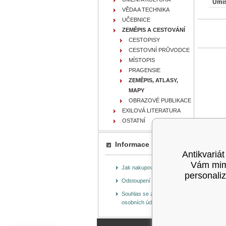
Umís
VĚDA A TECHNIKA
UČEBNICE
ZEMĚPIS A CESTOVÁNÍ
CESTOPISY
CESTOVNÍ PRŮVODCE
MÍSTOPIS
PRAGENSIE
ZEMĚPIS, ATLASY,
MAPY
OBRAZOVÉ PUBLIKACE
EXILOVÁ LITERATURA
OSTATNÍ
Informace
Antikvariát
Vám mimo
Jak nakupovat
personaliz
Odstoupení od smlouvy
Souhlas se zpracováním
osobních údajů (GDPR)