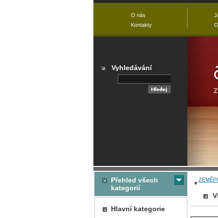
O nás
J
Kontakty
O
Vyhledávání
Přehled všech
ZEMĚPI
kategorií
V
Hlavní kategorie