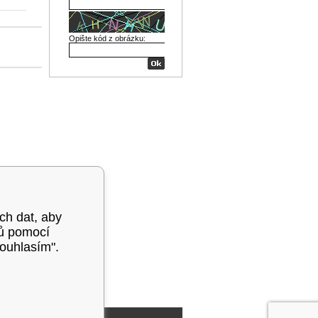
Opište kód z obrázku:
ých dat, aby
mů pomocí
souhlasím".