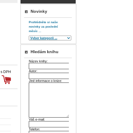
Novinky
Prohlédněte si naše
novinky za poslední
měsíc ...
Hledám knihu
Název knihy:
Autor:
 s DPH
Jiné informace o knize:
Váš e-mail:
Telefon: