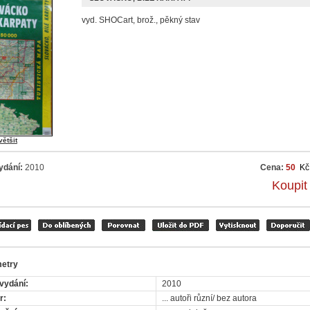
vyd. SHOCart, brož., pěkný stav
většit
ydání:
2010
Cena:
50
Kč
Koupit
etry
vydání:
2010
r:
... autoři různí/ bez autora